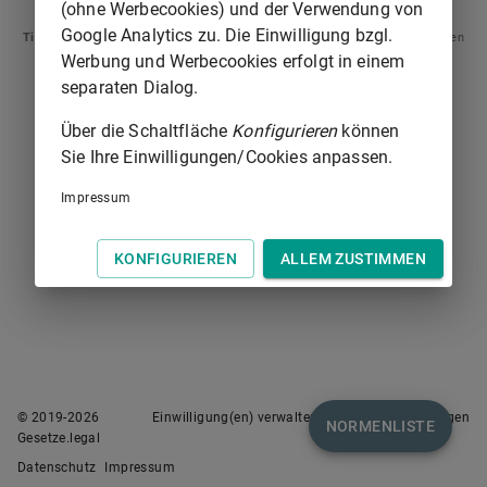
(ohne Werbecookies) und der Verwendung von
Google Analytics zu. Die Einwilligung bzgl.
Tipp
: Swipen Sie auf dem Bildschirm links oder rechts zur Navigation zwischen
Normen.
Werbung und Werbecookies erfolgt in einem
separaten Dialog.
Über die Schaltfläche
Konfigurieren
können
Sie Ihre Einwilligungen/Cookies anpassen.
Impressum
KONFIGURIEREN
ALLEM ZUSTIMMEN
© 2019-
2026
Einwilligung(en) verwalten
Nutzungsbedingungen
NORMENLISTE
Gesetze.legal
Datenschutz
Impressum