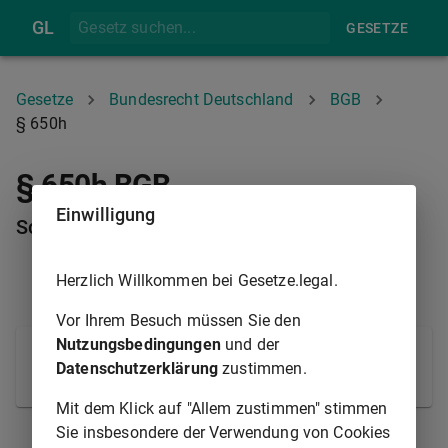
GL
GESETZE
Gesetze
Bundesrecht Deutschland
BGB
§ 650h
§ 650h BGB
Einwilligung
Schriftform der Kündigung
Herzlich Willkommen bei Gesetze.legal.
§ 650G
§ 650I
Vor Ihrem Besuch müssen Sie den
Nutzungsbedingungen
und der
Die Kündigung des Bauvertrags bedarf der
Datenschutzerklärung
zustimmen.
schriftlichen Form.
Mit dem Klick auf "Allem zustimmen" stimmen
Sie insbesondere der Verwendung von Cookies
§ 650G
§ 650I