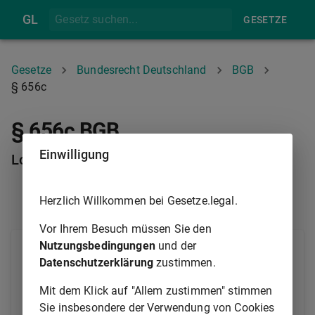
GL
GESETZE
Gesetze
Bundesrecht Deutschland
BGB
§ 656c
§ 656c BGB
Einwilligung
Lohnanspruch bei Tätigkeit für beide Parteien
Herzlich Willkommen bei Gesetze.legal.
§ 656B
§ 656D
Vor Ihrem Besuch müssen Sie den
Nutzungsbedingungen
und der
(1) Lässt sich der Makler von beiden Parteien des
Datenschutzerklärung
zustimmen.
Kaufvertrags über eine Wohnung oder ein
Einfamilienhaus einen Maklerlohn versprechen, so
Mit dem Klick auf "Allem zustimmen" stimmen
kann dies nur in der Weise erfolgen, dass sich die
Sie insbesondere der Verwendung von Cookies