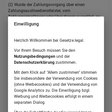
(2) Wurde der Zahlungsvorgang über einen
Zahlungsauslösedienstleister, vom
Zahlungsempfänger oder über diesen ausgelöst, so
kann der Zahler den Zahlungsauftrag nicht mehr
Einwilligung
widerrufen, nachdem er dem
Zahlungsauslösedienstleister die Zustimmung zur
Herzlich Willkommen bei Gesetze.legal.
Auslösung des Zahlungsvorgangs oder dem
Zahlungsempfänger die Zustimmung zur
Vor Ihrem Besuch müssen Sie den
Ausführung des Zahlungsvorgangs erteilt hat. Im Fall
Nutzungsbedingungen
und der
einer Lastschrift kann der Zahler den
Datenschutzerklärung
zustimmen.
Zahlungsauftrag jedoch unbeschadet seiner Rechte
gemäß
§ 675x
bis zum Ende des Geschäftstags
Mit dem Klick auf "Allem zustimmen" stimmen
vor dem vereinbarten Fälligkeitstag widerrufen.
Sie insbesondere der Verwendung von Cookies
(ohne Werbecookies) und der Verwendung von
(3) Ist zwischen dem Zahlungsdienstnutzer und
Google Analytics zu. Die Einwilligung bzgl.
seinem Zahlungsdienstleister ein bestimmter Termin
Werbung und Werbecookies erfolgt in einem
für die Ausführung eines Zahlungsauftrags (
§ 675n
separaten Dialog.
Abs. 2
) vereinbart worden, kann der
Zahlungsdienstnutzer den Zahlungsauftrag bis zum