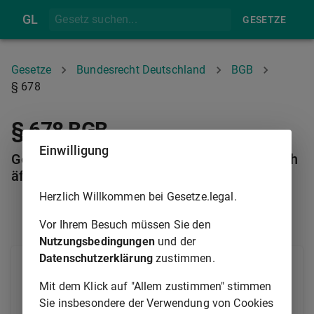
GL
GESETZE
Gesetze
Bundesrecht Deutschland
BGB
§ 678
§ 678 BGB
Einwilligung
Geschäftsführung gegen den Willen des Gesch
äftsherrn
Herzlich Willkommen bei Gesetze.legal.
§ 677
§ 679
Vor Ihrem Besuch müssen Sie den
Nutzungsbedingungen
und der
Datenschutzerklärung
zustimmen.
Steht die Übernahme der Geschäftsführung mit dem
wirklichen oder dem mutmaßlichen Willen des
Mit dem Klick auf "Allem zustimmen" stimmen
Geschäftsherrn in Widerspruch und musste der
Sie insbesondere der Verwendung von Cookies