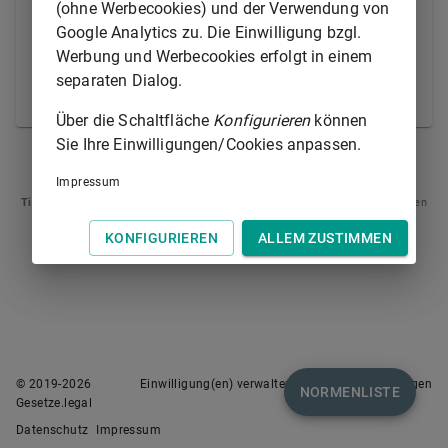
Geschäftsführer dies erkennen, so ist er dem
(ohne Werbecookies) und der Verwendung von
Geschäftsherrn zum Ersatz des aus der
Google Analytics zu. Die Einwilligung bzgl.
Geschäftsführung entstehenden Schadens auch
Werbung und Werbecookies erfolgt in einem
dann verpflichtet, wenn ihm ein sonstiges
separaten Dialog.
Verschulden nicht zur Last fällt.
Über die Schaltfläche
Konfigurieren
können
Sie Ihre Einwilligungen/Cookies anpassen.
§ 677
§ 679
Impressum
Tipp
: Swipen Sie auf dem Bildschirm links oder rechts zur Navigation zwischen
Normen.
KONFIGURIEREN
ALLEM ZUSTIMMEN
© 2019-
2026
Einwilligung(en) verwalten
Nutzungsbedingungen
NORMENLISTE
Gesetze.legal
Datenschutz
Impressum