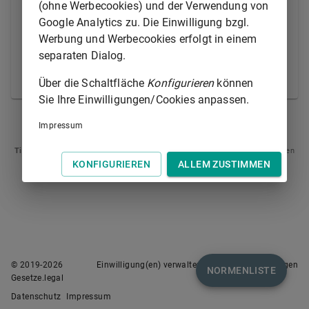
oder in öffentlich beglaubigter Abschrift beim Gericht
(ohne Werbecookies) und der Verwendung von
eingereicht werden.
Google Analytics zu. Die Einwilligung bzgl.
Werbung und Werbecookies erfolgt in einem
(2) Die öffentliche Beglaubigung mittels
separaten Dialog.
Videokommunikation gemäß
§ 40a
des
Beurkundungsgesetzes
ist zulässig.
Über die Schaltfläche
Konfigurieren
können
Sie Ihre Einwilligungen/Cookies anpassen.
§ 76
§ 78
Impressum
Tipp
: Swipen Sie auf dem Bildschirm links oder rechts zur Navigation zwischen
Normen.
KONFIGURIEREN
ALLEM ZUSTIMMEN
© 2019-
2026
Einwilligung(en) verwalten
Nutzungsbedingungen
NORMENLISTE
Gesetze.legal
Datenschutz
Impressum