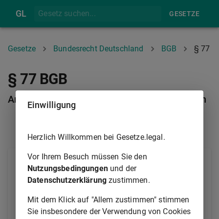
GL
GESETZE
Gesetze
Bundesrecht Deutschland
BGB
§ 77
§ 77 BGB
Anmeldepflichtige und Form der Anmeldungen
Einwilligung
§ 76
§ 78
Herzlich Willkommen bei Gesetze.legal.
Vor Ihrem Besuch müssen Sie den
(1) Die Anmeldungen zum Vereinsregister sind von
Nutzungsbedingungen
und der
Mitgliedern des Vorstands sowie von den
Datenschutzerklärung
zustimmen.
Liquidatoren, die insoweit zur Vertretung des Vereins
berechtigt sind, mittels öffentlich beglaubigter
Mit dem Klick auf "Allem zustimmen" stimmen
Erklärung abzugeben. Die Erklärung kann in Urschrift
Sie insbesondere der Verwendung von Cookies