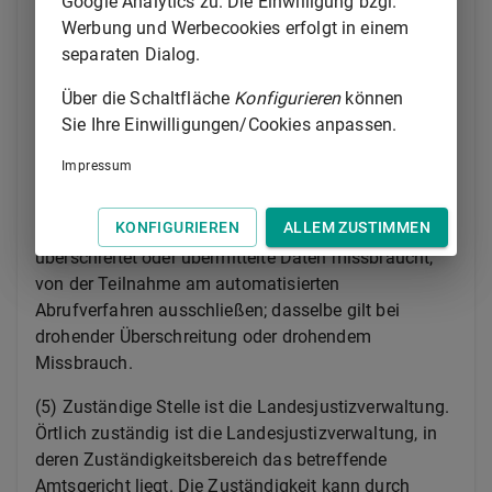
Google Analytics zu. Die Einwilligung bzgl.
übermittelten Daten nur zu Informationszwecken
Werbung und Werbecookies erfolgt in einem
verwenden darf. Die zuständige Stelle hat (z. B. durch
separaten Dialog.
Stichproben) zu prüfen, ob sich Anhaltspunkte dafür
ergeben, dass die nach Satz 1 zulässige Einsicht
Über die Schaltfläche
Konfigurieren
können
überschritten oder übermittelte Daten missbraucht
Sie Ihre Einwilligungen/Cookies anpassen.
werden.
Impressum
(4) Die zuständige Stelle kann einen Nutzer, der die
Funktionsfähigkeit der Abrufeinrichtung gefährdet,
KONFIGURIEREN
ALLEM ZUSTIMMEN
die nach Absatz 3 Satz 1 zulässige Einsicht
überschreitet oder übermittelte Daten missbraucht,
von der Teilnahme am automatisierten
Abrufverfahren ausschließen; dasselbe gilt bei
drohender Überschreitung oder drohendem
Missbrauch.
(5) Zuständige Stelle ist die Landesjustizverwaltung.
Örtlich zuständig ist die Landesjustizverwaltung, in
deren Zuständigkeitsbereich das betreffende
Amtsgericht liegt. Die Zuständigkeit kann durch