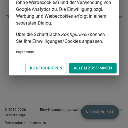
(ohne Werbecookies) und der Verwendung von
§ 7
§ 9
Google Analytics zu. Die Einwilligung bzgl.
Werbung und Werbecookies erfolgt in einem
Tipp
: Swipen Sie auf dem Bildschirm links oder rechts zur Navigation zwischen
Normen.
separaten Dialog.
Über die Schaltfläche
Konfigurieren
können
Sie Ihre Einwilligungen/Cookies anpassen.
Impressum
KONFIGURIEREN
ALLEM ZUSTIMMEN
© 2019-
2026
Einwilligung(en) verwalten
Nutzungsbedingungen
NORMENLISTE
Gesetze.legal
Datenschutz
Impressum