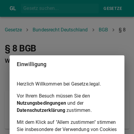
GL
GESETZE
Gesetze
Bundesrecht Deutschland
BGB
§ 8
§ 8 BGB
Wohnsitz nicht voll Geschäftsfähiger
Einwilligung
§ 7
§ 9
Herzlich Willkommen bei Gesetze.legal.
Vor Ihrem Besuch müssen Sie den
Wer geschäftsunfähig oder in der Geschäftsfähigkeit
Nutzungsbedingungen
und der
beschränkt ist, kann ohne den Willen seines
Datenschutzerklärung
zustimmen.
gesetzlichen Vertreters einen Wohnsitz weder
begründen noch aufheben.
Mit dem Klick auf "Allem zustimmen" stimmen
Sie insbesondere der Verwendung von Cookies