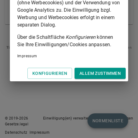
unterhalten hat, ist für den durch den Einsturz oder
(ohne Werbecookies) und der Verwendung von
die Ablösung von Teilen verursachten Schaden in
Google Analytics zu. Die Einwilligung bzgl.
gleicher Weise verantwortlich wie der Besitzer.
Werbung und Werbecookies erfolgt in einem
separaten Dialog.
§ 837
§ 839
Über die Schaltfläche
Konfigurieren
können
Sie Ihre Einwilligungen/Cookies anpassen.
Tipp
: Swipen Sie auf dem Bildschirm links oder rechts zur Navigation zwischen
Normen.
Impressum
KONFIGURIEREN
ALLEM ZUSTIMMEN
© 2019-
2026
Einwilligung(en) verwalten
Nutzungsbedingungen
NORMENLISTE
Gesetze.legal
Datenschutz
Impressum