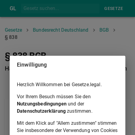
GL
GESETZE
Gesetze
Bundesrecht Deutschland
BGB
§ 838
§ 838 BGB
Einwilligung
Haftung des Gebäudeunterhaltungspflichtigen
Herzlich Willkommen bei Gesetze.legal.
§ 837
§ 839
Vor Ihrem Besuch müssen Sie den
Nutzungsbedingungen
und der
Wer die Unterhaltung eines Gebäudes oder eines mit
Datenschutzerklärung
zustimmen.
einem Grundstück verbundenen Werkes für den
Besitzer übernimmt oder das Gebäude oder das Werk
Mit dem Klick auf "Allem zustimmen" stimmen
vermöge eines ihm zustehenden Nutzungsrechts zu
Sie insbesondere der Verwendung von Cookies