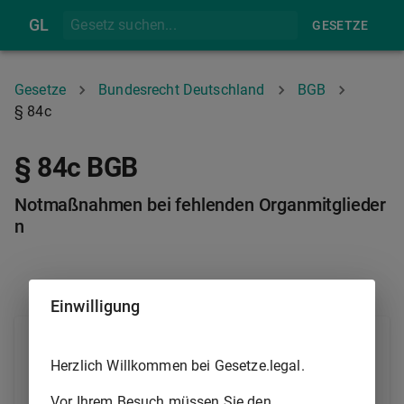
GL
GESETZE
Gesetze
Bundesrecht Deutschland
BGB
§ 84c
§ 84c BGB
Notmaßnahmen bei fehlenden Organmitglieder
n
§ 84B
§ 85
Einwilligung
(1) Wenn der Vorstand oder ein anderes Organ der
Stiftung seine Aufgaben nicht wahrnehmen kann,
Herzlich Willkommen bei Gesetze.legal.
weil Mitglieder des Organs fehlen, hat die nach
Vor Ihrem Besuch müssen Sie den