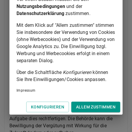
Landesrecht zuständige Behörde in dringenden
Nutzungsbedingungen
und der
Fällen auf Antrag eines Beteiligten oder von Amts
Datenschutzerklärung
zustimmen.
wegen notwendige Maßnahmen zu treffen, um die
Handlungsfähigkeit des Organs zu gewährleisten.
Mit dem Klick auf "Allem zustimmen" stimmen
Die Behörde ist insbesondere befugt, Organmitglieder
Sie insbesondere der Verwendung von Cookies
befristet zu bestellen oder von der satzungsmäßig
(ohne Werbecookies) und der Verwendung von
vorgesehenen Zahl von Organmitgliedern befristet
Google Analytics zu. Die Einwilligung bzgl.
abzuweichen, insbesondere indem die Behörde
Werbung und Werbecookies erfolgt in einem
einzelne Organmitglieder mit Befugnissen ausstattet,
separaten Dialog.
die ihnen nach der Satzung nur gemeinsam mit
anderen Organmitgliedern zustehen.
Über die Schaltfläche
Konfigurieren
können
Sie Ihre Einwilligungen/Cookies anpassen.
(2) Die Behörde kann einem von ihr bestellten
Organmitglied bei oder nach der Bestellung eine
Impressum
angemessene Vergütung auf Kosten der Stiftung
bewilligen, wenn das Vermögen der Stiftung sowie
KONFIGURIEREN
ALLEM ZUSTIMMEN
der Umfang und die Bedeutung der zu erledigenden
Aufgabe dies rechtfertigen. Die Behörde kann die
Bewilligung der Vergütung mit Wirkung für die