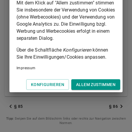
nach Landesrecht zuständigen Behörde.
Mit dem Klick auf "Allem zustimmen" stimmen
Sie insbesondere der Verwendung von Cookies
(2) Die Behörde kann die Satzung nach
§ 85
(ohne Werbecookies) und der Verwendung von
ändern, wenn die Satzungsänderung notwendig ist
Google Analytics zu. Die Einwilligung bzgl.
und das zuständige Stiftungsorgan sie nicht
Werbung und Werbecookies erfolgt in einem
rechtzeitig beschließt.
separaten Dialog.
(3) Wenn durch die Satzungsänderung der Sitz der
Über die Schaltfläche
Konfigurieren
können
Stiftung in den Zuständigkeitsbereich einer anderen
Sie Ihre Einwilligungen/Cookies anpassen.
Behörde verlegt werden soll, bedarf die nach Absatz 1
Satz 2 erforderliche Genehmigung der
Impressum
Satzungsänderung der Zustimmung der Behörde, in
deren Zuständigkeitsbereich der neue Sitz begründet
KONFIGURIEREN
ALLEM ZUSTIMMEN
werden soll.
§ 85
§ 86
Tipp
: Swipen Sie auf dem Bildschirm links oder rechts zur Navigation zwischen
Normen.