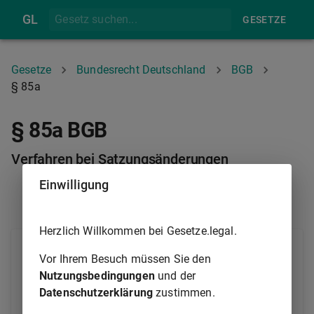
GL
GESETZE
Gesetze
Bundesrecht Deutschland
BGB
§ 85a
§ 85a BGB
Verfahren bei Satzungsänderungen
Einwilligung
§ 85
§ 86
Herzlich Willkommen bei Gesetze.legal.
(1) Die Satzung kann durch den Vorstand oder ein
Vor Ihrem Besuch müssen Sie den
anderes durch die Satzung dazu bestimmtes
Nutzungsbedingungen
und der
Stiftungsorgan geändert werden. Die
Datenschutzerklärung
zustimmen.
Satzungsänderung bedarf der Genehmigung der