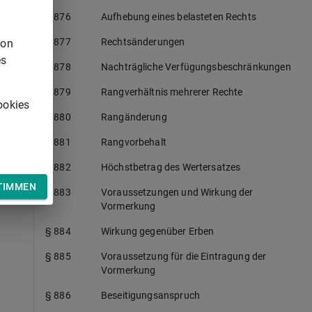
§ 876
Aufhebung eines belasteten Rechts
§ 877
Rechtsänderungen
von
es
§ 878
Nachträgliche Verfügungsbeschränkungen
§ 879
Rangverhältnis mehrerer Rechte
ookies
§ 880
Rangänderung
§ 881
Rangvorbehalt
§ 882
Höchstbetrag des Wertersatzes
TIMMEN
§ 883
Voraussetzungen und Wirkung der
Vormerkung
§ 884
Wirkung gegenüber Erben
§ 885
Voraussetzung für die Eintragung der
Vormerkung
§ 886
Beseitigungsanspruch