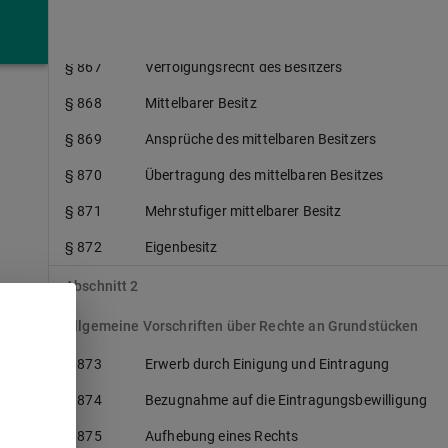
§ 866
Mitbesitz
§ 867
Verfolgungsrecht des Besitzers
§ 868
Mittelbarer Besitz
§ 869
Ansprüche des mittelbaren Besitzers
§ 870
Übertragung des mittelbaren Besitzes
§ 871
Mehrstufiger mittelbarer Besitz
§ 872
Eigenbesitz
Abschnitt 2
Allgemeine Vorschriften über Rechte an Grundstücken
§ 873
Erwerb durch Einigung und Eintragung
§ 874
Bezugnahme auf die Eintragungsbewilligung
§ 875
Aufhebung eines Rechts