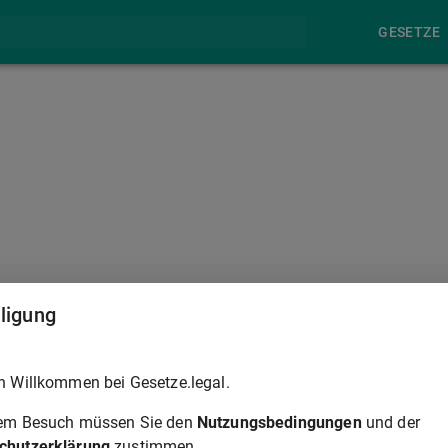
GESETZE
§ 867
lligung
in ihrem Verhältnis zueinander ein Besitzschutz insoweit nicht
h Willkommen bei Gesetze.legal.
tehenden Gebrauchs handelt.
rem Besuch müssen Sie den
Nutzungsbedingungen
und der
chutzerklärung
zustimmen.
§ 867