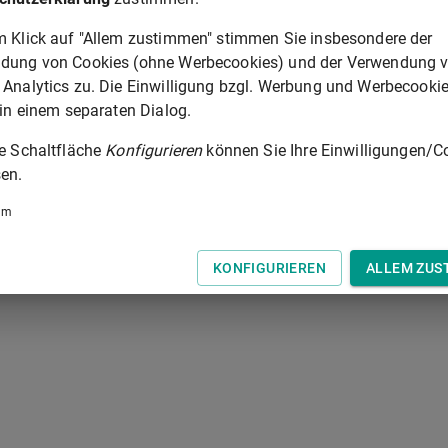
m Klick auf "Allem zustimmen" stimmen Sie insbesondere der
 der Tastatur zur Navigation zwischen Normen.
dung von Cookies (ohne Werbecookies) und der Verwendung 
 Analytics zu. Die Einwilligung bzgl. Werbung und Werbecooki
 in einem separaten Dialog.
ie Schaltfläche
Konfigurieren
können Sie Ihre Einwilligungen/C
en.
um
KONFIGURIEREN
ALLEM ZUS