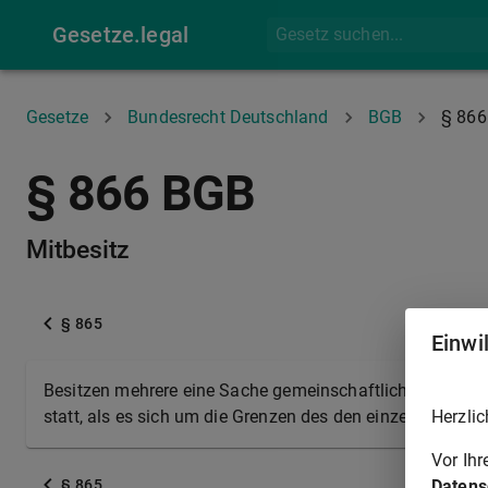
Gesetze.legal
Gesetze
Bundesrecht Deutschland
BGB
§ 866
§ 866 BGB
Mitbesitz
§ 865
Einwi
Besitzen mehrere eine Sache gemeinschaftlich, so findet 
Herzlic
statt, als es sich um die Grenzen des den einzelnen zus
Vor Ih
Datens
§ 865