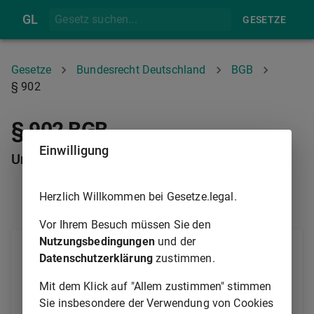
GL
GESETZE
Gesetze
Bundesrecht Deutschland
BGB
§ 902
§ 902 BGB
Einwilligung
Unverjährbarkeit eingetragener Rechte
Herzlich Willkommen bei Gesetze.legal.
§ 901
§ 903
Vor Ihrem Besuch müssen Sie den
Nutzungsbedingungen
und der
(1) Die Ansprüche aus eingetragenen Rechten
Datenschutzerklärung
zustimmen.
unterliegen nicht der Verjährung. Dies gilt nicht für
Ansprüche, die auf Rückstände wiederkehrender
Mit dem Klick auf "Allem zustimmen" stimmen
Leistungen oder auf Schadensersatz gerichtet sind.
Sie insbesondere der Verwendung von Cookies