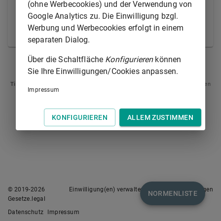
(ohne Werbecookies) und der Verwendung von
(2) Ein Recht, wegen dessen ein Widerspruch gegen
Google Analytics zu. Die Einwilligung bzgl.
die Richtigkeit des Grundbuchs eingetragen ist, steht
Werbung und Werbecookies erfolgt in einem
einem eingetragenen Recht gleich.
separaten Dialog.
Über die Schaltfläche
Konfigurieren
können
§ 901
§ 903
Sie Ihre Einwilligungen/Cookies anpassen.
Tipp
: Swipen Sie auf dem Bildschirm links oder rechts zur Navigation zwischen
Impressum
Normen.
KONFIGURIEREN
ALLEM ZUSTIMMEN
© 2019-
2026
Einwilligung(en) verwalten
Nutzungsbedingungen
NORMENLISTE
Gesetze.legal
Datenschutz
Impressum