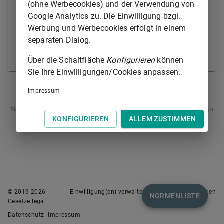
(ohne Werbecookies) und der Verwendung von
2.
über inländische Anrechte zu entscheiden
Google Analytics zu. Die Einwilligung bzgl.
ist oder
Werbung und Werbecookies erfolgt in einem
3.
ein deutsches Gericht die Ehe zwischen
separaten Dialog.
Antragsteller und Antragsgegner
geschieden hat.
Über die Schaltfläche
Konfigurieren
können
Sie Ihre Einwilligungen/Cookies anpassen.
§ 101
§ 103
Impressum
Tipp
: Swipen Sie auf dem Bildschirm links oder rechts zur Navigation zwischen
Normen.
KONFIGURIEREN
ALLEM ZUSTIMMEN
© 2019-
2026
Einwilligung(en) verwalten
Nutzungsbedingungen
NORMENLISTE
Gesetze.legal
Datenschutz
Impressum