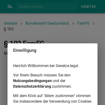
GL
GESETZE
Gesetze
Bundesrecht Deutschland
FamFG
§ 102
§ 102 FamFG
Einwilligung
Versorgungsausgleichssachen
Herzlich Willkommen bei Gesetze.legal.
§ 101
§ 103
Vor Ihrem Besuch müssen Sie den
Nutzungsbedingungen
und der
Die deutschen Gerichte sind zuständig, wenn
Datenschutzerklärung
zustimmen.
1.
der Antragsteller oder der Antragsgegner
Mit dem Klick auf "Allem zustimmen" stimmen
seinen gewöhnlichen Aufenthalt im Inland
Sie insbesondere der Verwendung von Cookies
hat,