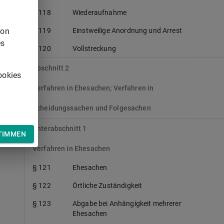
§ 118
Wiederaufnahme
von
§ 119
Einstweilige Anordnung und Arrest
es
§ 120
Vollstreckung
Abschnitt 2
ookies
Verfahren in Ehesachen; Verfahren in
Scheidungssachen und Folgesachen
Unterabschnitt 1
TIMMEN
Verfahren in Ehesachen
§ 121
Ehesachen
§ 122
Örtliche Zuständigkeit
§ 123
Abgabe bei Anhängigkeit mehrerer
Ehesachen