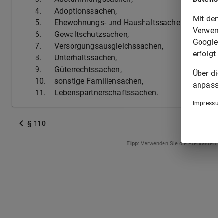
4.
Adoptionssachen,
Mit de
5.
Ehewohnungs- und Haushaltssachen,
Verwen
6.
Gewaltschutzsachen,
Google
7.
Versorgungsausgleichssachen,
erfolgt
8.
Unterhaltssachen,
9.
Güterrechtssachen,
Über d
10.
sonstige Familiensachen,
anpass
11.
Lebenspartnerschaftssachen.
Impress
§ 110
Tipp
: Verwenden Sie die Pfeiltasten