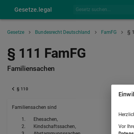
Gesetze.legal
Gesetze
Bundesrecht Deutschland
FamFG
§ 
§ 111 FamFG
Familiensachen
§ 110
Einwi
Familiensachen sind
Herzlic
1.
Ehesachen,
Vor Ih
2.
Kindschaftssachen,
Datens
3.
Abstammungssachen,