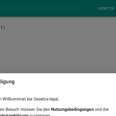
GESETZE
111
§ 112
lligung
h Willkommen bei Gesetze.legal.
rem Besuch müssen Sie den
Nutzungsbedingungen
und der
chutzerklärung
zustimmen.