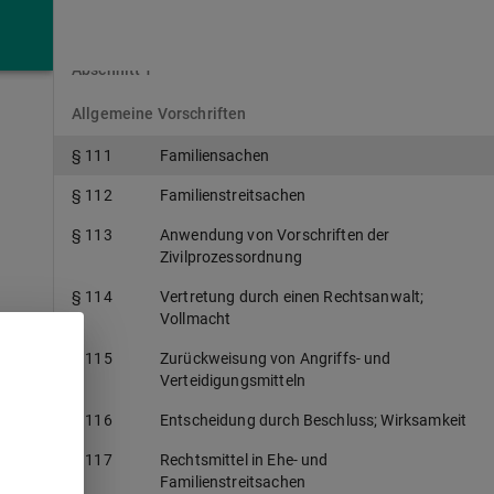
Verfahren in Familiensachen
Abschnitt 1
Allgemeine Vorschriften
§ 111
Familiensachen
§ 112
Familienstreitsachen
§ 113
Anwendung von Vorschriften der
Zivilprozessordnung
§ 114
Vertretung durch einen Rechtsanwalt;
Vollmacht
§ 115
Zurückweisung von Angriffs- und
Verteidigungsmitteln
§ 116
Entscheidung durch Beschluss; Wirksamkeit
§ 117
Rechtsmittel in Ehe- und
Familienstreitsachen