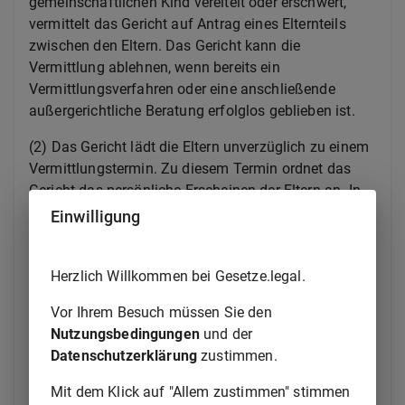
gemeinschaftlichen Kind vereitelt oder erschwert,
vermittelt das Gericht auf Antrag eines Elternteils
zwischen den Eltern. Das Gericht kann die
Vermittlung ablehnen, wenn bereits ein
Vermittlungsverfahren oder eine anschließende
außergerichtliche Beratung erfolglos geblieben ist.
(2) Das Gericht lädt die Eltern unverzüglich zu einem
Vermittlungstermin. Zu diesem Termin ordnet das
Gericht das persönliche Erscheinen der Eltern an. In
der Ladung weist das Gericht darauf hin, welche
Einwilligung
Rechtsfolgen ein erfolgloses Vermittlungsverfahren
nach Absatz 5 haben kann. In geeigneten Fällen lädt
Herzlich Willkommen bei Gesetze.legal.
das Gericht auch das Jugendamt zu dem Termin.
Vor Ihrem Besuch müssen Sie den
(3) In dem Termin erörtert das Gericht mit den Eltern,
Nutzungsbedingungen
und der
welche Folgen das Unterbleiben des Umgangs für
Datenschutzerklärung
zustimmen.
das Wohl des Kindes haben kann. Es weist auf die
Rechtsfolgen hin, die sich ergeben können, wenn der
Mit dem Klick auf "Allem zustimmen" stimmen
Umgang vereitelt oder erschwert wird, insbesondere