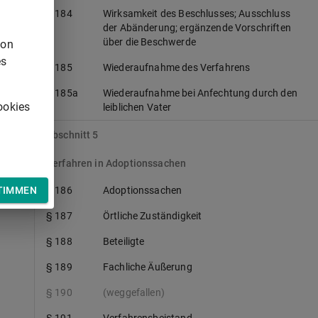
§ 184
Wirksamkeit des Beschlusses; Ausschluss
der Abänderung; ergänzende Vorschriften
über die Beschwerde
von
es
§ 185
Wiederaufnahme des Verfahrens
§ 185a
Wiederaufnahme bei Anfechtung durch den
ookies
leiblichen Vater
Abschnitt 5
Verfahren in Adoptionssachen
TIMMEN
§ 186
Adoptionssachen
§ 187
Örtliche Zuständigkeit
§ 188
Beteiligte
§ 189
Fachliche Äußerung
§ 190
(weggefallen)