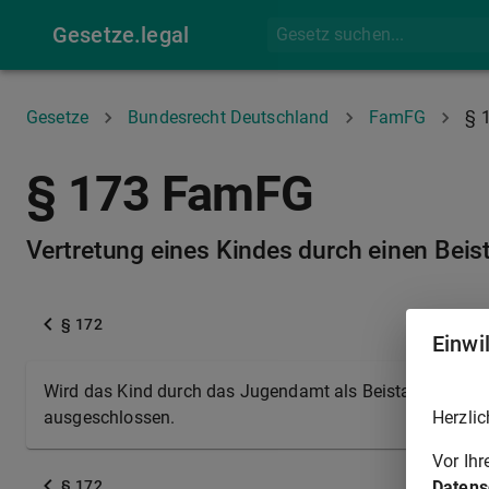
Gesetze.legal
Gesetze
Bundesrecht Deutschland
FamFG
§ 
§ 173 FamFG
Vertretung eines Kindes durch einen Beis
§ 172
Einwi
Wird das Kind durch das Jugendamt als Beistand vertreten
Herzlic
ausgeschlossen.
Vor Ih
Datens
§ 172