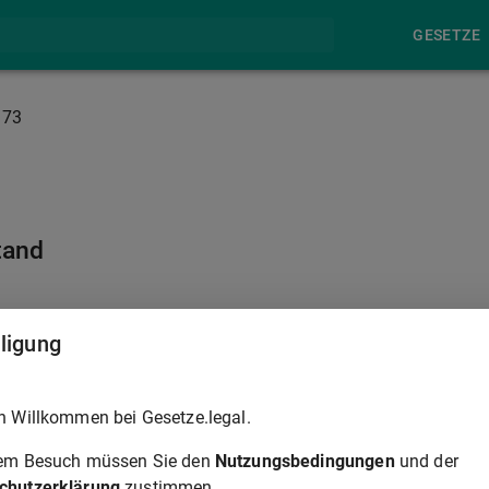
GESETZE
173
tand
§ 174
lligung
, ist die Vertretung durch den sorgeberechtigten Elternteil
h Willkommen bei Gesetze.legal.
rem Besuch müssen Sie den
Nutzungsbedingungen
und der
chutzerklärung
zustimmen.
§ 174