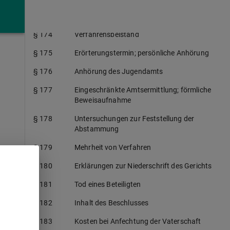
§ 173
Vertretung eines Kindes durch einen Beistand
§ 174
Verfahrensbeistand
§ 175
Erörterungstermin; persönliche Anhörung
§ 176
Anhörung des Jugendamts
§ 177
Eingeschränkte Amtsermittlung; förmliche
Beweisaufnahme
§ 178
Untersuchungen zur Feststellung der
Abstammung
§ 179
Mehrheit von Verfahren
§ 180
Erklärungen zur Niederschrift des Gerichts
§ 181
Tod eines Beteiligten
§ 182
Inhalt des Beschlusses
§ 183
Kosten bei Anfechtung der Vaterschaft