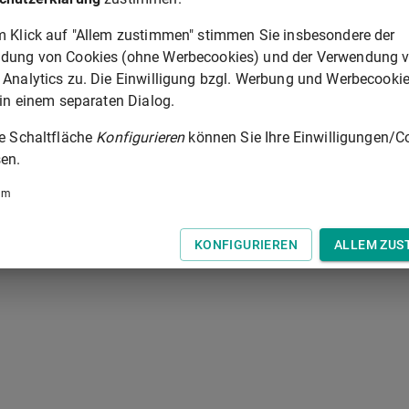
m Klick auf "Allem zustimmen" stimmen Sie insbesondere der
 der Tastatur zur Navigation zwischen Normen.
dung von Cookies (ohne Werbecookies) und der Verwendung 
 Analytics zu. Die Einwilligung bzgl. Werbung und Werbecooki
 in einem separaten Dialog.
ie Schaltfläche
Konfigurieren
können Sie Ihre Einwilligungen/C
en.
um
KONFIGURIEREN
ALLEM ZUS