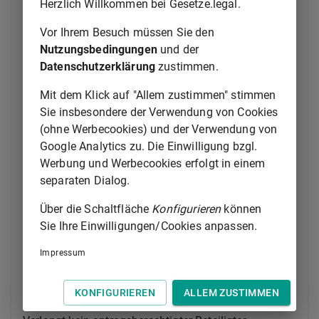
Herzlich Willkommen bei Gesetze.legal.
(2) Der Antrag ist frühestens zwölf Monate vor dem
Zeitpunkt zulässig, ab dem ein Ehegatte
Vor Ihrem Besuch müssen Sie den
voraussichtlich eine laufende Versorgung aus dem
Nutzungsbedingungen
und der
abzuändernden Anrecht bezieht oder dies auf Grund
Datenschutzerklärung
zustimmen.
der Abänderung zu erwarten ist.
Mit dem Klick auf "Allem zustimmen" stimmen
(3)
§ 27
des
Versorgungsausgleichsgesetzes
gilt
Sie insbesondere der Verwendung von Cookies
entsprechend.
(ohne Werbecookies) und der Verwendung von
Google Analytics zu. Die Einwilligung bzgl.
(4) Die Abänderung wirkt ab dem ersten Tag des
Werbung und Werbecookies erfolgt in einem
Monats, der auf den Monat der Antragstellung folgt.
separaten Dialog.
(5) Stirbt der Ehegatte, der den Abänderungsantrag
Über die Schaltfläche
Konfigurieren
können
gestellt hat, vor Rechtskraft der Endentscheidung, hat
Sie Ihre Einwilligungen/Cookies anpassen.
das Gericht die übrigen antragsberechtigten
Beteiligten darauf hinzuweisen, dass das Verfahren
Impressum
nur fortgesetzt wird, wenn ein antragsberechtigter
Beteiligter innerhalb einer Frist von einem Monat dies
KONFIGURIEREN
ALLEM ZUSTIMMEN
durch Erklärung gegenüber dem Gericht verlangt.