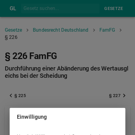
GL
GESETZE
Gesetze
Bundesrecht Deutschland
FamFG
§ 226
§ 226 FamFG
Durchführung einer Abänderung des Wertausgl
eichs bei der Scheidung
§ 225
§ 227
(1) Antragsberechtigt sind die Ehegatten, ihre
Einwilligung
Hinterbliebenen und die von der Abänderung
betroffenen Versorgungsträger.