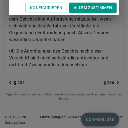
ist.
KONFIGURIEREN
ALLEM ZUSTIMMEN
(3) Antragsteller und Antragsgegner sind verpflichtet,
dem Gericht ohne Aufforderung mitzuteilen, wenn
sich während des Verfahrens Umstände, die
Gegenstand der Anordnung nach Absatz 1 waren,
wesentlich verändert haben.
(4) Die Anordnungen des Gerichts nach dieser
Vorschrift sind nicht selbständig anfechtbar und
nicht mit Zwangsmitteln durchsetzbar.
§ 234
§ 236
Tipp
: Swipen Sie auf dem Bildschirm links oder rechts zur Navigation zwischen
Normen.
© 2019-
2026
Einwilligung(en) verwalten
Nutzungsbedingungen
NORMENLISTE
Gesetze.legal