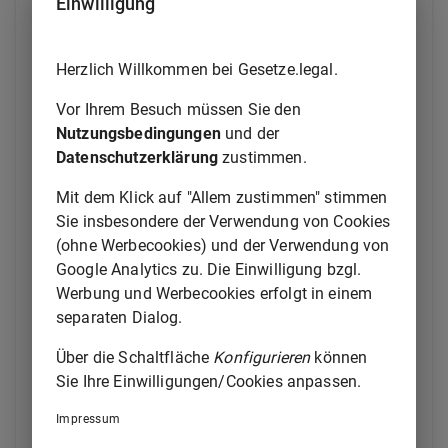
Einwilligung
wirtschaftlichen Verhältnisse erteilen sowie
bestimmte Belege vorlegen, soweit dies für die
Bemessung des Unterhalts von Bedeutung ist. Das
Herzlich Willkommen bei Gesetze.legal.
Gericht kann anordnen, dass der Antragsteller und
der Antragsgegner schriftlich versichern, dass die
Vor Ihrem Besuch müssen Sie den
Auskunft wahrheitsgemäß und vollständig ist; die
Nutzungsbedingungen
und der
Versicherung kann nicht durch einen Vertreter
Datenschutzerklärung
zustimmen.
erfolgen. Mit der Anordnung nach Satz 1 oder Satz 2
soll das Gericht eine angemessene Frist setzen.
Mit dem Klick auf "Allem zustimmen" stimmen
Zugleich hat es auf die Verpflichtung nach Absatz 3
Sie insbesondere der Verwendung von Cookies
und auf die nach den §§
236
und
243 Satz 2 Nr.
(ohne Werbecookies) und der Verwendung von
3
möglichen Folgen hinzuweisen.
Google Analytics zu. Die Einwilligung bzgl.
Werbung und Werbecookies erfolgt in einem
(2) Das Gericht hat nach Absatz 1 vorzugehen, wenn
separaten Dialog.
ein Beteiligter dies beantragt und der andere
Beteiligte vor Beginn des Verfahrens einer nach den
Über die Schaltfläche
Konfigurieren
können
Vorschriften des bürgerlichen Rechts bestehenden
Sie Ihre Einwilligungen/Cookies anpassen.
Auskunftspflicht entgegen einer Aufforderung
Impressum
innerhalb angemessener Frist nicht nachgekommen