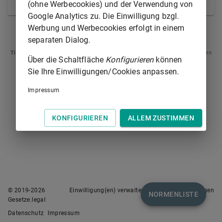
Rückzahlung der geleisteten Beträge gleich.
(ohne Werbecookies) und der Verwendung von
Google Analytics zu. Die Einwilligung bzgl.
Werbung und Werbecookies erfolgt in einem
§ 240
§ 242
separaten Dialog.
Tipp
: Swipen Sie auf dem Bildschirm links oder rechts zur Navigation zwischen
Über die Schaltfläche
Konfigurieren
können
Normen.
Sie Ihre Einwilligungen/Cookies anpassen.
Impressum
KONFIGURIEREN
ALLEM ZUSTIMMEN
© 2019-
2026
Einwilligung(en) verwalten
Nutzungsbedingungen
NORMENLISTE
Gesetze.legal
Datenschutz
Impressum