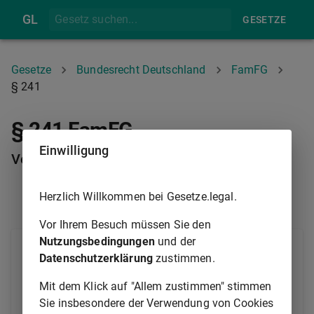
GL
GESETZE
Gesetze
Bundesrecht Deutschland
FamFG
§ 241
§ 241 FamFG
Einwilligung
Verschärfte Haftung
Herzlich Willkommen bei Gesetze.legal.
§ 240
§ 242
Vor Ihrem Besuch müssen Sie den
Nutzungsbedingungen
und der
Die Rechtshängigkeit eines auf Herabsetzung
Datenschutzerklärung
zustimmen.
gerichteten Abänderungsantrags steht bei der
Anwendung des
§ 818 Abs. 4
des
Bürgerlichen
Mit dem Klick auf "Allem zustimmen" stimmen
Gesetzbuchs
der Rechtshängigkeit einer Klage auf
Sie insbesondere der Verwendung von Cookies