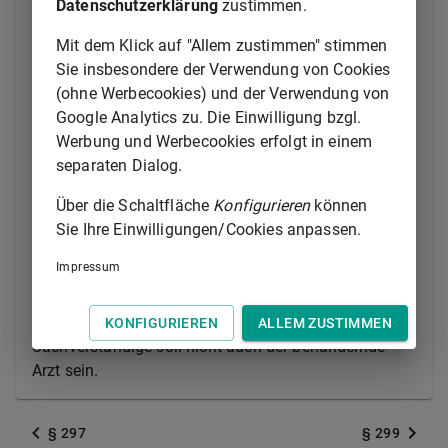
Bevollmächtigten (§ 1829 Absatz 1, 2 und 5 des
Datenschutzerklärung
zustimmen.
Bürgerlichen Gesetzbuchs) nur genehmigen, wenn es
Mit dem Klick auf "Allem zustimmen" stimmen
den Betroffenen zuvor persönlich angehört hat. Das
Sie insbesondere der Verwendung von Cookies
Gericht soll die sonstigen Beteiligten anhören. Auf
(ohne Werbecookies) und der Verwendung von
Verlangen des Betroffenen hat das Gericht eine ihm
Google Analytics zu. Die Einwilligung bzgl.
nahestehende Person anzuhören, wenn dies ohne
Werbung und Werbecookies erfolgt in einem
erhebliche Verzögerung möglich ist.
separaten Dialog.
(2) Die Bestellung eines Verfahrenspflegers ist stets
Über die Schaltfläche
Konfigurieren
können
erforderlich, wenn Gegenstand des Verfahrens eine
Sie Ihre Einwilligungen/Cookies anpassen.
Genehmigung nach
§ 1829 Absatz 2
des
Bürgerlichen Gesetzbuchs
ist.
Impressum
(3) Vor der Genehmigung ist ein
Sachverständigengutachten einzuholen. Der
KONFIGURIEREN
ALLEM ZUSTIMMEN
Sachverständige soll nicht auch der behandelnde
Arzt sein.
§ 297
§ 299