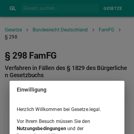
GL
GESETZE
Gesetze
Bundesrecht Deutschland
FamFG
§ 298
§ 298 FamFG
Verfahren in Fällen des § 1829 des Bürgerliche
n Gesetzbuchs
Einwilligung
§ 297
§ 299
Herzlich Willkommen bei Gesetze.legal.
(1) Das Gericht darf die Einwilligung, die
Nichteinwilligung oder den Widerruf einer
Vor Ihrem Besuch müssen Sie den
Einwilligung eines Betreuers oder eines
Nutzungsbedingungen
und der