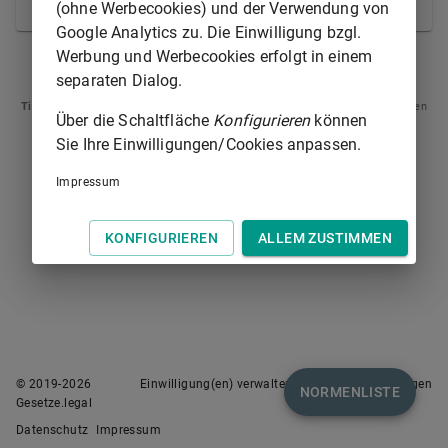
vorgenommenen Rechtsgeschäfte unberührt.
(ohne Werbecookies) und der Verwendung von
Google Analytics zu. Die Einwilligung bzgl.
Werbung und Werbecookies erfolgt in einem
§ 305
§ 307
separaten Dialog.
Tipp
: Swipen Sie auf dem Bildschirm links oder rechts zur Navigation zwischen
Über die Schaltfläche
Konfigurieren
können
Normen.
Sie Ihre Einwilligungen/Cookies anpassen.
Impressum
KONFIGURIEREN
ALLEM ZUSTIMMEN
© 2019-
2026
Einwilligung(en) verwalten
Nutzungsbedingungen
NORMENLISTE
Gesetze.legal
Datenschutz
Impressum