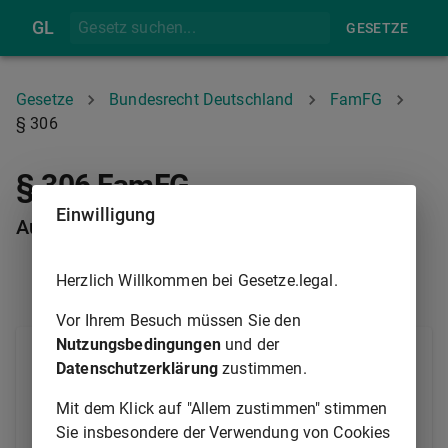
GL
GESETZE
Gesetze
Bundesrecht Deutschland
FamFG
§ 306
§ 306 FamFG
Einwilligung
Aufhebung des Einwilligungsvorbehalts
Herzlich Willkommen bei Gesetze.legal.
§ 305
§ 307
Vor Ihrem Besuch müssen Sie den
Nutzungsbedingungen
und der
Wird ein Beschluss, durch den ein
Datenschutzerklärung
zustimmen.
Einwilligungsvorbehalt angeordnet worden ist, als
ungerechtfertigt aufgehoben, bleibt die Wirksamkeit
Mit dem Klick auf "Allem zustimmen" stimmen
der von oder gegenüber dem Betroffenen
Sie insbesondere der Verwendung von Cookies