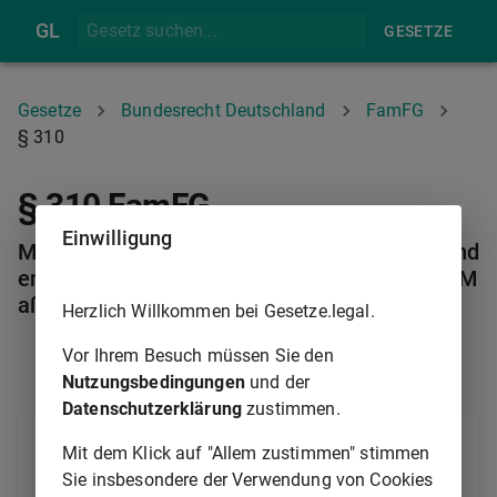
GL
GESETZE
Gesetze
Bundesrecht Deutschland
FamFG
§ 310
§ 310 FamFG
Einwilligung
Mitteilungen während einer freiheitsentziehend
en Unterbringung oder freiheitsentziehenden M
aßnahme
Herzlich Willkommen bei Gesetze.legal.
Vor Ihrem Besuch müssen Sie den
§ 309A
§ 311
Nutzungsbedingungen
und der
Datenschutzerklärung
zustimmen.
Während der Dauer einer freiheitsentziehenden
Mit dem Klick auf "Allem zustimmen" stimmen
Unterbringung oder freiheitsentziehenden Maßnahme
Sie insbesondere der Verwendung von Cookies