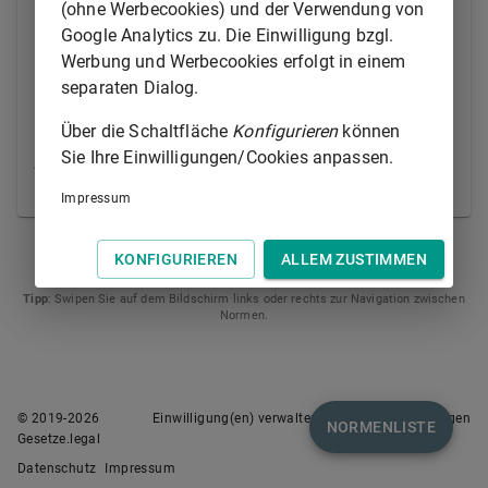
hat das Gericht dem Leiter der Einrichtung, in der die
(ohne Werbecookies) und der Verwendung von
Unterbringungsmaßnahme durchgeführt wird, die
Google Analytics zu. Die Einwilligung bzgl.
Bestellung eines Betreuers, die sich auf die
Werbung und Werbecookies erfolgt in einem
Aufenthaltsbestimmung oder die Entscheidung über
separaten Dialog.
eine der genannten Unterbringungsmaßnahmen
Über die Schaltfläche
Konfigurieren
können
erstreckt, die Aufhebung einer solchen Betreuung und
Sie Ihre Einwilligungen/Cookies anpassen.
jeden Wechsel in der Person des Betreuers
mitzuteilen.
Impressum
§ 309A
§ 311
KONFIGURIEREN
ALLEM ZUSTIMMEN
Tipp
: Swipen Sie auf dem Bildschirm links oder rechts zur Navigation zwischen
Normen.
© 2019-
2026
Einwilligung(en) verwalten
Nutzungsbedingungen
NORMENLISTE
Gesetze.legal
Datenschutz
Impressum