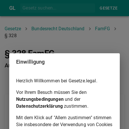
GL
GESETZE
Gesetze
Bundesrecht Deutschland
FamFG
§ 328
§ 328 FamFG
Einwilligung
Aussetzung des Vollzugs
Herzlich Willkommen bei Gesetze.legal.
§ 327
§ 329
Vor Ihrem Besuch müssen Sie den
Nutzungsbedingungen
und der
(1) Das Gericht kann die Vollziehung einer
Datenschutzerklärung
zustimmen.
Unterbringung nach
§ 312 Nummer 4
aussetzen.
Die Aussetzung kann mit Auflagen versehen werden.
Mit dem Klick auf "Allem zustimmen" stimmen
Die Aussetzung soll sechs Monate nicht
Sie insbesondere der Verwendung von Cookies