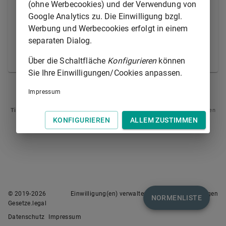
überschreiten; sie kann bis zu einem Jahr verlängert
(ohne Werbecookies) und der Verwendung von
werden.
Google Analytics zu. Die Einwilligung bzgl.
Werbung und Werbecookies erfolgt in einem
(2) Das Gericht kann die Aussetzung widerrufen,
separaten Dialog.
wenn der Betroffene eine Auflage nicht erfüllt oder
sein Zustand dies erfordert.
Über die Schaltfläche
Konfigurieren
können
Sie Ihre Einwilligungen/Cookies anpassen.
§ 327
§ 329
Impressum
Tipp
: Swipen Sie auf dem Bildschirm links oder rechts zur Navigation zwischen
Normen.
KONFIGURIEREN
ALLEM ZUSTIMMEN
© 2019-
2026
Einwilligung(en) verwalten
Nutzungsbedingungen
NORMENLISTE
Gesetze.legal
Datenschutz
Impressum