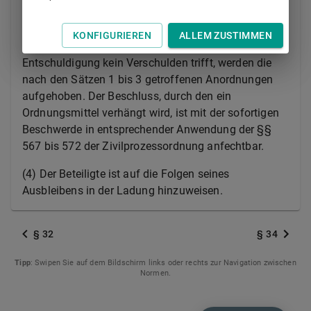
angeordnet werden. Erfolgt eine genügende
Entschuldigung nachträglich und macht der
KONFIGURIEREN
ALLEM ZUSTIMMEN
Beteiligte glaubhaft, dass ihn an der Verspätung der
Entschuldigung kein Verschulden trifft, werden die
nach den Sätzen 1 bis 3 getroffenen Anordnungen
aufgehoben. Der Beschluss, durch den ein
Ordnungsmittel verhängt wird, ist mit der sofortigen
Beschwerde in entsprechender Anwendung der §§
567 bis 572 der Zivilprozessordnung anfechtbar.
(4) Der Beteiligte ist auf die Folgen seines
Ausbleibens in der Ladung hinzuweisen.
§ 32
§ 34
Tipp
: Swipen Sie auf dem Bildschirm links oder rechts zur Navigation zwischen
Normen.