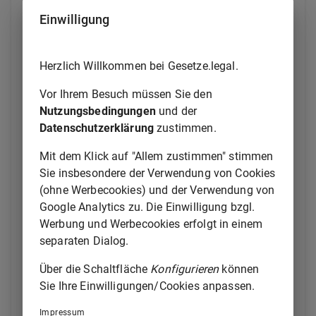
mehrere Beteiligte persönlich anzuhören, hat die
Einwilligung
Anhörung eines Beteiligten in Abwesenheit der
anderen Beteiligten stattzufinden, falls dies zum
Schutz des anzuhörenden Beteiligten oder aus
Herzlich Willkommen bei Gesetze.legal.
anderen Gründen erforderlich ist. Als persönliches
Erscheinen gilt auch die Teilnahme an einem Termin
Vor Ihrem Besuch müssen Sie den
per Bild- und Tonübertragung nach
§ 32 Absatz 3
.
Nutzungsbedingungen
und der
Datenschutzerklärung
zustimmen.
(2) Der verfahrensfähige Beteiligte ist selbst zu laden,
auch wenn er einen Bevollmächtigten hat; dieser ist
Mit dem Klick auf "Allem zustimmen" stimmen
von der Ladung zu benachrichtigen. Das Gericht soll
Sie insbesondere der Verwendung von Cookies
die Zustellung der Ladung anordnen, wenn das
(ohne Werbecookies) und der Verwendung von
Erscheinen eines Beteiligten ungewiss ist.
Google Analytics zu. Die Einwilligung bzgl.
Werbung und Werbecookies erfolgt in einem
(3) Bleibt der ordnungsgemäß geladene Beteiligte
separaten Dialog.
unentschuldigt im Termin aus, kann gegen ihn durch
Beschluss ein Ordnungsgeld verhängt werden. Die
Über die Schaltfläche
Konfigurieren
können
Festsetzung des Ordnungsgeldes kann wiederholt
Sie Ihre Einwilligungen/Cookies anpassen.
werden. Im Fall des wiederholten, unentschuldigten
Ausbleibens kann die Vorführung des Beteiligten
Impressum