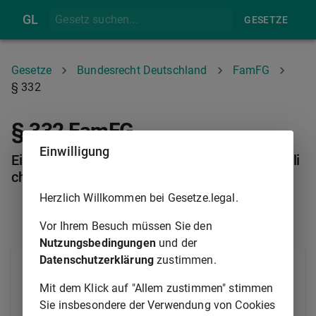
GL
GESETZE
Gesetze
Bundesrecht Deutschland
FamFG
§ 332
§ 332 FamFG
Einwilligung
Einstweilige Anordnung bei gesteigerter Dringli
chkeit
Herzlich Willkommen bei Gesetze.legal.
§ 331
§ 333
Vor Ihrem Besuch müssen Sie den
Nutzungsbedingungen
und der
Datenschutzerklärung
zustimmen.
Bei Gefahr im Verzug kann das Gericht eine
einstweilige Anordnung nach
§ 331
bereits vor der
Mit dem Klick auf "Allem zustimmen" stimmen
persönlichen Anhörung des Betroffenen sowie vor
Sie insbesondere der Verwendung von Cookies