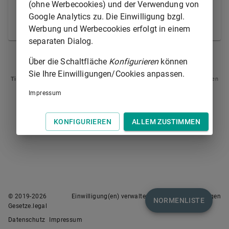
Anhörung und Bestellung des Verfahrenspflegers
(ohne Werbecookies) und der Verwendung von
erlassen. Diese Verfahrenshandlungen sind
Google Analytics zu. Die Einwilligung bzgl.
unverzüglich nachzuholen.
Werbung und Werbecookies erfolgt in einem
separaten Dialog.
§ 331
§ 333
Über die Schaltfläche
Konfigurieren
können
Sie Ihre Einwilligungen/Cookies anpassen.
Tipp
: Swipen Sie auf dem Bildschirm links oder rechts zur Navigation zwischen
Normen.
Impressum
KONFIGURIEREN
ALLEM ZUSTIMMEN
© 2019-
2026
Einwilligung(en) verwalten
Nutzungsbedingungen
NORMENLISTE
Gesetze.legal
Datenschutz
Impressum