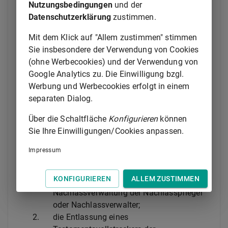
Nutzungsbedingungen
und der
(3) Im Verfahren zur Ernennung eines
Datenschutzerklärung
zustimmen.
Testamentsvollstreckers und zur Erteilung eines
Mit dem Klick auf "Allem zustimmen" stimmen
Testamentsvollstreckerzeugnisses ist Beteiligter der
Sie insbesondere der Verwendung von Cookies
Testamentsvollstrecker. Das Gericht kann als
(ohne Werbecookies) und der Verwendung von
Beteiligte hinzuziehen:
Google Analytics zu. Die Einwilligung bzgl.
1.
die Erben,
Werbung und Werbecookies erfolgt in einem
2.
den Mitvollstrecker.
separaten Dialog.
Auf ihren Antrag sind sie hinzuzuziehen.
Über die Schaltfläche
Konfigurieren
können
Sie Ihre Einwilligungen/Cookies anpassen.
(4) In den sonstigen auf Antrag durchzuführenden
Nachlassverfahren sind als Beteiligte hinzuzuziehen
Impressum
in Verfahren betreffend
KONFIGURIEREN
ALLEM ZUSTIMMEN
1.
eine Nachlasspflegschaft oder eine
Nachlassverwaltung der Nachlasspfleger
oder Nachlassverwalter;
2.
die Entlassung eines