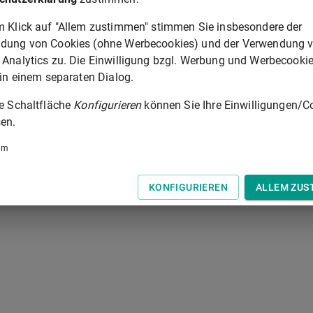
chkeiten für den Nachlass nicht beschränkt sein soll, so ist
m Klick auf "Allem zustimmen" stimmen Sie insbesondere der
esetzbuchs
anzugeben.
dung von Cookies (ohne Werbecookies) und der Verwendung 
 Analytics zu. Die Einwilligung bzgl. Werbung und Werbecooki
 in einem separaten Dialog.
§ 355
ie Schaltfläche
Konfigurieren
können Sie Ihre Einwilligungen/C
 der Tastatur zur Navigation zwischen Normen.
en.
um
KONFIGURIEREN
ALLEM ZUS