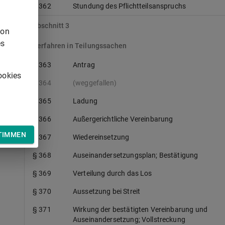
§ 362
Stundung des Pflichtteilsanspruchs
Abschnitt 3
von
es
Verfahren in Teilungssachen
§ 363
Antrag
ookies
§ 364
(weggefallen)
§ 365
Ladung
§ 366
Außergerichtliche Vereinbarung
TIMMEN
§ 367
Wiedereinsetzung
§ 368
Auseinandersetzungsplan; Bestätigung
§ 369
Verteilung durch das Los
§ 370
Aussetzung bei Streit
§ 371
Wirkung der bestätigten Vereinbarung und
Auseinandersetzung; Vollstreckung