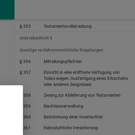
Erbscheinen
§ 354
Sonstige Zeugnisse
§ 355
Testamentsvollstreckung
Unterabschnitt 5
Sonstige verfahrensrechtliche Regelungen
§ 356
Mitteilungspflichten
§ 357
Einsicht in eine eröffnete Verfügung von
Todes wegen; Ausfertigung eines Erbscheins
oder anderen Zeugnisses
§ 358
Zwang zur Ablieferung von Testamenten
§ 359
Nachlassverwaltung
§ 360
Bestimmung einer Inventarfrist
§ 361
Eidesstattliche Versicherung
s