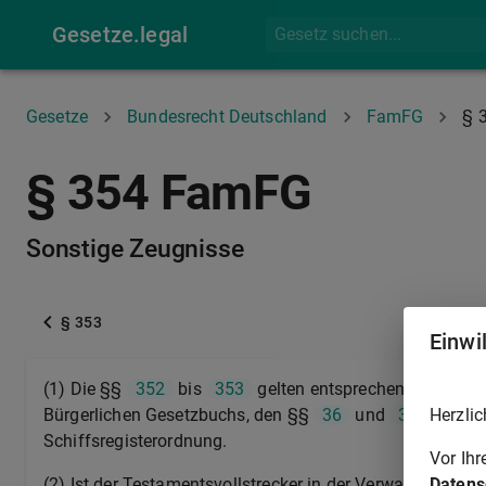
Gesetze.legal
Gesetze
Bundesrecht Deutschland
FamFG
§ 
§ 354 FamFG
Sonstige Zeugnisse
§ 353
Einwi
(1) Die §§
352
bis
353
gelten entsprechend für die 
Herzlic
Bürgerlichen Gesetzbuchs, den §§
36
und
37
der Gr
Schiffsregisterordnung.
Vor Ih
Datens
(2) Ist der Testamentsvollstrecker in der Verwaltung des