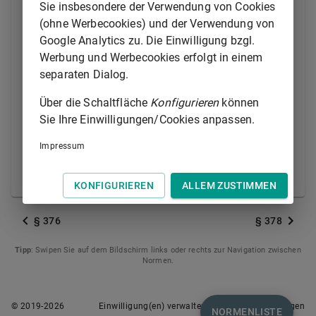
Partnerschaft oder des Vereins befindet, soweit sich
Sie insbesondere der Verwendung von Cookies
aus den entsprechenden Gesetzen nichts anderes
(ohne Werbecookies) und der Verwendung von
ergibt.
Google Analytics zu. Die Einwilligung bzgl.
Werbung und Werbecookies erfolgt in einem
(2) Für die Angelegenheiten, die den Gerichten in
separaten Dialog.
Ansehung der nach dem Handelsgesetzbuch oder
nach dem Binnenschifffahrtsgesetz
Über die Schaltfläche
Konfigurieren
können
aufzumachenden Dispache zugewiesen sind, ist das
Sie Ihre Einwilligungen/Cookies anpassen.
Gericht des Ortes zuständig, an dem die Verteilung
Impressum
der Havereischäden zu erfolgen hat.
(3)
§ 2 Abs. 1
ist nicht anzuwenden.
KONFIGURIEREN
ALLEM ZUSTIMMEN
§ 376
§ 378
Tipp
: Swipen Sie auf dem Bildschirm links oder rechts zur Navigation zwischen
Normen.
© 2019-
2026
Einwilligung(en) verwalten
Nutzungsbedingungen
NORMENLISTE