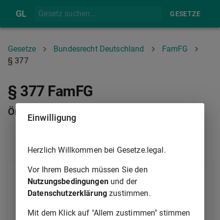
GL
GESETZE
Gesetze
Bundesrecht Deutschland
FamFG
§ 377
§ 377 FamFG
Örtliche Zuständigkeit
Einwilligung
§ 376
§ 378
Herzlich Willkommen bei Gesetze.legal.
Vor Ihrem Besuch müssen Sie den
(1) Ausschließlich zuständig ist das Gericht, in
Nutzungsbedingungen
und der
dessen Bezirk sich die Niederlassung des
Datenschutzerklärung
zustimmen.
Einzelkaufmanns, der Sitz der Gesellschaft, des
Versicherungsvereins, der Genossenschaft, der
Mit dem Klick auf "Allem zustimmen" stimmen