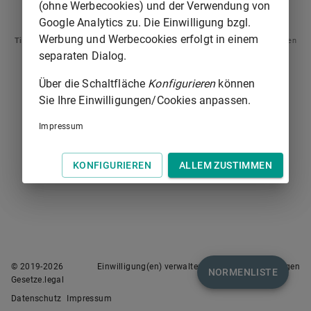
(ohne Werbecookies) und der Verwendung von
§ 442
§ 444
Google Analytics zu. Die Einwilligung bzgl.
Werbung und Werbecookies erfolgt in einem
Tipp
: Swipen Sie auf dem Bildschirm links oder rechts zur Navigation zwischen
Normen.
separaten Dialog.
Über die Schaltfläche
Konfigurieren
können
Sie Ihre Einwilligungen/Cookies anpassen.
Impressum
KONFIGURIEREN
ALLEM ZUSTIMMEN
© 2019-
2026
Einwilligung(en) verwalten
Nutzungsbedingungen
NORMENLISTE
Gesetze.legal
Datenschutz
Impressum