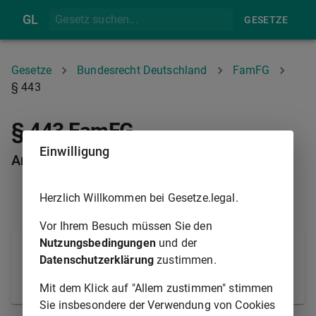
GL
GESETZE
Gesetze
Bundesrecht Deutschland
FamFG
§ 443
§ 443 FamFG
Einwilligung
Antragsberechtigter
Herzlich Willkommen bei Gesetze.legal.
§ 442
§ 444
Vor Ihrem Besuch müssen Sie den
Nutzungsbedingungen
und der
Antragsberechtigt ist derjenige, der das Grundstück
Datenschutzerklärung
zustimmen.
seit der in
§ 927
des
Bürgerlichen Gesetzbuchs
bestimmten Zeit im Eigenbesitz hat.
Mit dem Klick auf "Allem zustimmen" stimmen
Sie insbesondere der Verwendung von Cookies