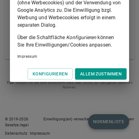
nicht ausgeschlossenen Gläubiger noch ein
(ohne Werbecookies) und der Verwendung von
Überschuss ergibt; das Recht, vor den
Google Analytics zu. Die Einwilligung bzgl.
Verbindlichkeiten aus Pflichtteilsrechten,
Werbung und Werbecookies erfolgt in einem
Vermächtnissen und Auflagen berücksichtigt zu
separaten Dialog.
werden, bleibt unberührt.
Über die Schaltfläche
Konfigurieren
können
(2) Die Aufgebotsfrist soll höchstens sechs Monate
Sie Ihre Einwilligungen/Cookies anpassen.
betragen.
Impressum
§ 457
§ 459
KONFIGURIEREN
ALLEM ZUSTIMMEN
Tipp
: Swipen Sie auf dem Bildschirm links oder rechts zur Navigation zwischen
Normen.
© 2019-
2026
Einwilligung(en) verwalten
Nutzungsbedingungen
NORMENLISTE
Gesetze.legal
Datenschutz
Impressum