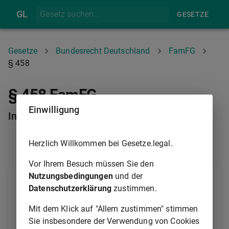
GL
GESETZE
Gesetze
Bundesrecht Deutschland
FamFG
§ 458
§ 458 FamFG
Einwilligung
Inhalt des Aufgebots; Aufgebotsfrist
Herzlich Willkommen bei Gesetze.legal.
§ 457
§ 459
Vor Ihrem Besuch müssen Sie den
Nutzungsbedingungen
und der
(1) In dem Aufgebot ist den Nachlassgläubigern, die
Datenschutzerklärung
zustimmen.
sich nicht melden, als Rechtsnachteil anzudrohen,
dass sie von dem Erben nur insoweit Befriedigung
Mit dem Klick auf "Allem zustimmen" stimmen
verlangen können, als sich nach Befriedigung der
Sie insbesondere der Verwendung von Cookies