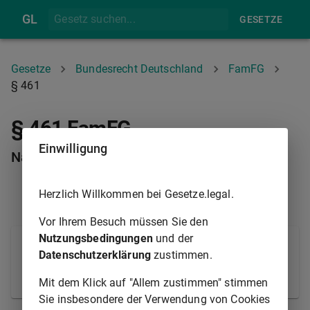
GL
GESETZE
Gesetze
Bundesrecht Deutschland
FamFG
§ 461
§ 461 FamFG
Einwilligung
Nacherbfolge
Herzlich Willkommen bei Gesetze.legal.
§ 460
§ 462
Vor Ihrem Besuch müssen Sie den
Nutzungsbedingungen
und der
Im Fall der Nacherbfolge ist
§ 460 Abs. 1 Satz 1
Datenschutzerklärung
zustimmen.
auf den Vorerben und den Nacherben entsprechend
anzuwenden.
Mit dem Klick auf "Allem zustimmen" stimmen
Sie insbesondere der Verwendung von Cookies