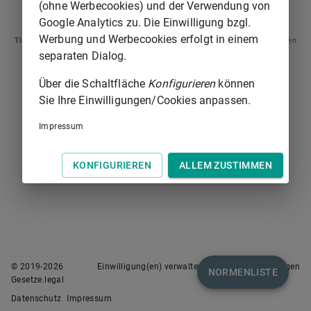
(ohne Werbecookies) und der Verwendung von
§ 460
§ 462
Google Analytics zu. Die Einwilligung bzgl.
Werbung und Werbecookies erfolgt in einem
Tipp
: Swipen Sie auf dem Bildschirm links oder rechts zur Navigation zwischen
Normen.
separaten Dialog.
Über die Schaltfläche
Konfigurieren
können
Sie Ihre Einwilligungen/Cookies anpassen.
Impressum
KONFIGURIEREN
ALLEM ZUSTIMMEN
© 2019-
2026
Einwilligung(en) verwalten
Nutzungsbedingungen
NORMENLISTE
Gesetze.legal
Datenschutz
Impressum