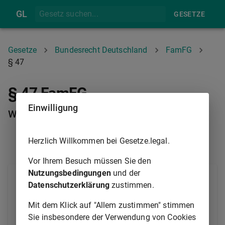
GL
GESETZE
Gesetze
Bundesrecht Deutschland
FamFG
§ 47
§ 47 FamFG
Einwilligung
Wirksam bleibende Rechtsgeschäfte
Herzlich Willkommen bei Gesetze.legal.
§ 46
§ 48
Vor Ihrem Besuch müssen Sie den
Nutzungsbedingungen
und der
Ist ein Beschluss ungerechtfertigt, durch den jemand
Datenschutzerklärung
zustimmen.
die Fähigkeit oder die Befugnis erlangt, ein
Rechtsgeschäft vorzunehmen oder eine
Mit dem Klick auf "Allem zustimmen" stimmen
Willenserklärung entgegenzunehmen, hat die
Sie insbesondere der Verwendung von Cookies