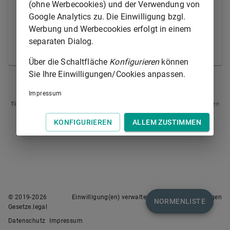
Aufhebung des Beschlusses auf die Wirksamkeit der
(ohne Werbecookies) und der Verwendung von
inzwischen von ihm oder ihm gegenüber
Google Analytics zu. Die Einwilligung bzgl.
vorgenommenen Rechtsgeschäfte keinen Einfluss,
Werbung und Werbecookies erfolgt in einem
soweit der Beschluss nicht von Anfang an
separaten Dialog.
unwirksam ist.
Über die Schaltfläche
Konfigurieren
können
Sie Ihre Einwilligungen/Cookies anpassen.
§ 46
§ 48
Impressum
Tipp
: Swipen Sie auf dem Bildschirm links oder rechts zur Navigation zwischen
Normen.
KONFIGURIEREN
ALLEM ZUSTIMMEN
© 2019-
2026
Einwilligung(en) verwalten
Nutzungsbedingungen
NORMENLISTE
Gesetze.legal
Datenschutz
Impressum