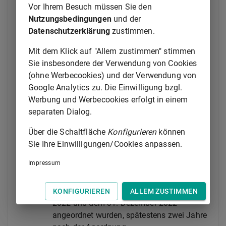
10. April 2025 angeordnet wurden, ist
§ 158c Absatz
Vor Ihrem Besuch müssen Sie den
1
nicht anzuwenden; insoweit ist
§ 158c Absatz 1
Nutzungsbedingungen
und der
in der bis dahin geltenden Fassung weiter
Datenschutzerklärung
zustimmen.
anzuwenden.
Mit dem Klick auf "Allem zustimmen" stimmen
(5) Wenn Betreuung oder Einwilligungsvorbehalt vor
Sie insbesondere der Verwendung von Cookies
dem 1. Januar 2023 angeordnet wurde, müssen
(ohne Werbecookies) und der Verwendung von
erstmalige Entscheidungen über die Aufhebung oder
Google Analytics zu. Die Einwilligung bzgl.
Verlängerung der Maßnahme abweichend von den in
Werbung und Werbecookies erfolgt in einem
§ 294 Absatz 3 Satz 2
und
§ 295 Absatz 2 Satz
separaten Dialog.
2
genannten Fristen zu folgenden Zeitpunkten
Über die Schaltfläche
Konfigurieren
können
erfolgen:
Sie Ihre Einwilligungen/Cookies anpassen.
1.
über Maßnahmen, die bis zum Ablauf des
Impressum
30. Juni 2022 angeordnet wurden, bis
spätestens zum Ablauf des 30. Juni 2024,
2.
über Maßnahmen, die zwischen dem 1. Juli
KONFIGURIEREN
ALLEM ZUSTIMMEN
2022 und dem 31. Dezember 2022
angeordnet wurden, spätestens zwei Jahre