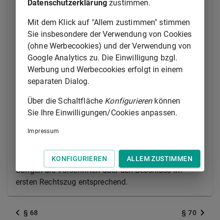
zurückverweisen, wenn dieses in der Sache noch
Datenschutzerklärung
zustimmen.
nicht entschieden hat. Das Gleiche gilt, soweit das
Mit dem Klick auf "Allem zustimmen" stimmen
Verfahren an einem wesentlichen Mangel leidet und
Sie insbesondere der Verwendung von Cookies
zur Entscheidung eine umfangreiche oder
(ohne Werbecookies) und der Verwendung von
aufwändige Beweiserhebung notwendig wäre und ein
Google Analytics zu. Die Einwilligung bzgl.
Beteiligter die Zurückverweisung beantragt. Das
Werbung und Werbecookies erfolgt in einem
Gericht des ersten Rechtszugs hat die rechtliche
separaten Dialog.
Beurteilung, die das Beschwerdegericht der
Aufhebung zugrunde gelegt hat, auch seiner
Über die Schaltfläche
Konfigurieren
können
Entscheidung zugrunde zu legen.
Sie Ihre Einwilligungen/Cookies anpassen.
(2) Der Beschluss des Beschwerdegerichts ist zu
Impressum
begründen.
(3) Für die Beschwerdeentscheidung gelten im
KONFIGURIEREN
ALLEM ZUSTIMMEN
Übrigen die Vorschriften über den Beschluss im
ersten Rechtszug entsprechend.
§ 68
§ 70