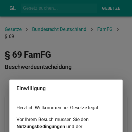
GL
GESETZE
Gesetze
Bundesrecht Deutschland
FamFG
§ 69
§ 69 FamFG
Beschwerdeentscheidung
§ 68
§ 70
Einwilligung
(1) Das Beschwerdegericht hat in der Sache selbst zu
Herzlich Willkommen bei Gesetze.legal.
entscheiden. Es darf die Sache unter Aufhebung des
angefochtenen Beschlusses und des Verfahrens nur
Vor Ihrem Besuch müssen Sie den
dann an das Gericht des ersten Rechtszugs
Nutzungsbedingungen
und der