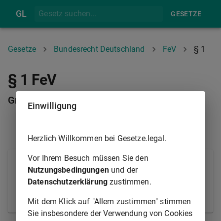
GL
GESETZE
Gesetze
Bundesrecht Deutschland
FeV
§ 1
§ 1 FeV
Grundregel der Zulassung
Einwilligung
INHALTSÜBERSICHT
§ 2
Herzlich Willkommen bei Gesetze.legal.
Vor Ihrem Besuch müssen Sie den
Zum Verkehr auf öffentlichen Straßen ist jeder
Nutzungsbedingungen
und der
zugelassen, soweit nicht für die Zulassung zu
Datenschutzerklärung
zustimmen.
einzelnen Verkehrsarten eine Erlaubnis
vorgeschrieben ist.
Mit dem Klick auf "Allem zustimmen" stimmen
Sie insbesondere der Verwendung von Cookies