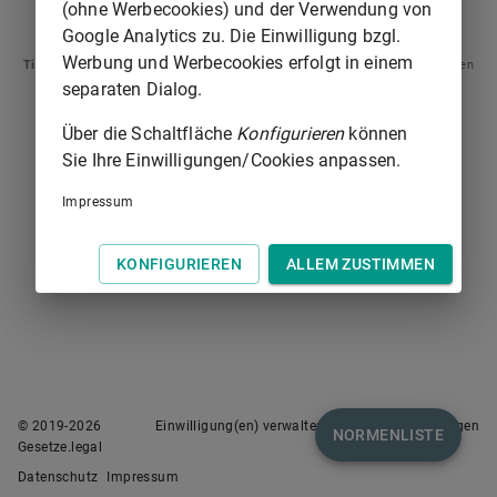
(ohne Werbecookies) und der Verwendung von
INHALTSÜBERSICHT
§ 2
Google Analytics zu. Die Einwilligung bzgl.
Werbung und Werbecookies erfolgt in einem
Tipp
: Swipen Sie auf dem Bildschirm links oder rechts zur Navigation zwischen
Normen.
separaten Dialog.
Über die Schaltfläche
Konfigurieren
können
Sie Ihre Einwilligungen/Cookies anpassen.
Impressum
KONFIGURIEREN
ALLEM ZUSTIMMEN
© 2019-
2026
Einwilligung(en) verwalten
Nutzungsbedingungen
NORMENLISTE
Gesetze.legal
Datenschutz
Impressum