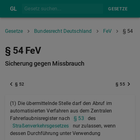
GL
GESETZE
Gesetze
Bundesrecht Deutschland
FeV
§ 54
§ 54 FeV
Sicherung gegen Missbrauch
§ 52
§ 55
(1) Die übermittelnde Stelle darf den Abruf im
automatisierten Verfahren aus dem Zentralen
Fahrerlaubnisregister nach
§ 53
des
Straßenverkehrsgesetzes
nur zulassen, wenn
dessen Durchführung unter Verwendung