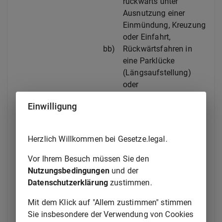
rückwärts unter
Ausnutzung einer
Einmündung, Kreuzung
oder Einfahrt,
bb)
Rückwärtsfahren in
eine Parklücke
(Längsaufstellung)
oder
cc)
Rückwärts quer oder
Einwilligung
schräg einparken.
Summe der zu fahrenden
Herzlich Willkommen bei Gesetze.legal.
Grundfahraufgaben: zwei.
2.1.4.4
Bei den Klassen BE, C1E, DE und D1E
Vor Ihrem Besuch müssen Sie den
Nutzungsbedingungen
und der
–
Rückwärtsfahren um eine Ecke
Datenschutzerklärung
zustimmen.
nach links,
Mit dem Klick auf "Allem zustimmen" stimmen
zusätzlich bei Klasse C1E
Sie insbesondere der Verwendung von Cookies