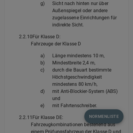
g)
Sicht nach hinten nur über
Außenspiegel oder andere
zugelassene Einrichtungen für
indirekte Sicht.
2.2.10
Für Klasse D:
Fahrzeuge der Klasse D
a)
Länge mindestens 10 m,
b)
Mindestbreite 2,4 m,
c)
durch die Bauart bestimmte
Höchstgeschwindigkeit
mindestens 80 km/h,
d)
mit Anti-Blockier-System (ABS)
und
e)
mit Fahrtenschreiber.
NORMENLISTE
2.2.11
Für Klasse DE:
Fahrzeugkombinationen bestehend aus
einem Prüfungsfahrzeug der Klasse D und