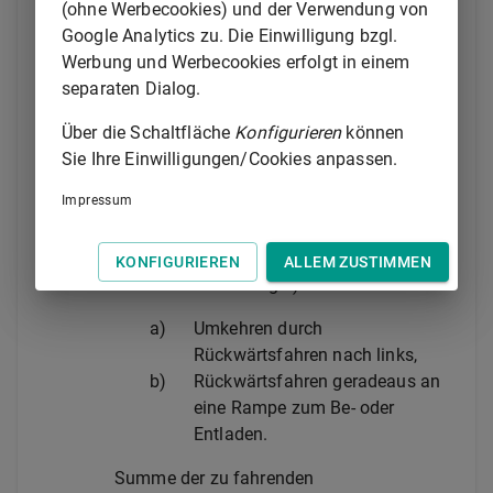
–
Rückwärtsfahren geradeaus an
(ohne Werbecookies) und der Verwendung von
eine Rampe zum Be- oder
Google Analytics zu. Die Einwilligung bzgl.
Entladen.
Werbung und Werbecookies erfolgt in einem
separaten Dialog.
Summe der zu fahrenden
Grundfahraufgaben bei Klasse C1E: zwei.
Über die Schaltfläche
Konfigurieren
können
Summe der zu fahrenden
Sie Ihre Einwilligungen/Cookies anpassen.
Grundfahraufgaben bei Klassen BE, DE und
Impressum
D1E: eine.
2.1.4.5
Bei der Klasse CE
2.1.4.5.1
Gliederzüge (keine Kombinationen mit
KONFIGURIEREN
ALLEM ZUSTIMMEN
Starrdeichselanhänger)
a)
Umkehren durch
Rückwärtsfahren nach links,
b)
Rückwärtsfahren geradeaus an
eine Rampe zum Be- oder
Entladen.
Summe der zu fahrenden