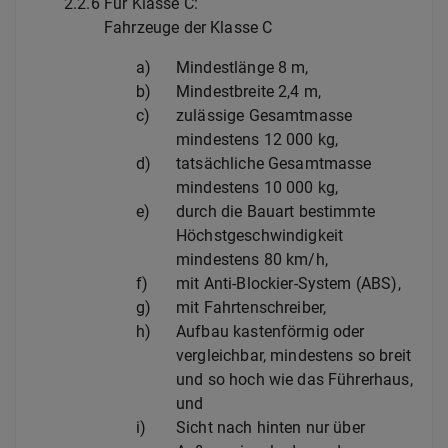
2.2.6
Für Klasse C:
Fahrzeuge der Klasse C
a)
Mindestlänge 8 m,
b)
Mindestbreite 2,4 m,
c)
zulässige Gesamtmasse
mindestens 12 000 kg,
d)
tatsächliche Gesamtmasse
mindestens 10 000 kg,
e)
durch die Bauart bestimmte
Höchstgeschwindigkeit
mindestens 80 km/h,
f)
mit Anti-Blockier-System (ABS),
g)
mit Fahrtenschreiber,
h)
Aufbau kastenförmig oder
vergleichbar, mindestens so breit
und so hoch wie das Führerhaus,
und
i)
Sicht nach hinten nur über