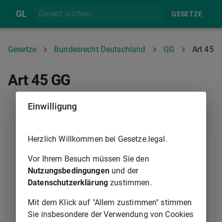
GL
GESETZE
Gesetze
Bundesrecht Deutschland
GG
Art 45
Art 45 GG
Einwilligung
ART 44
ART 45A
Herzlich Willkommen bei Gesetze.legal.
Der Bundestag bestellt einen Ausschuß für die
Angelegenheiten der Europäischen Union. Er kann ihn
Vor Ihrem Besuch müssen Sie den
ermächtigen, die Rechte des Bundestages gemäß
Nutzungsbedingungen
und der
Artikel 23
gegenüber der Bundesregierung
Datenschutzerklärung
zustimmen.
wahrzunehmen. Er kann ihn auch ermächtigen, die
Mit dem Klick auf "Allem zustimmen" stimmen
Rechte wahrzunehmen, die dem Bundestag in den
Sie insbesondere der Verwendung von Cookies
vertraglichen Grundlagen der Europäischen Union