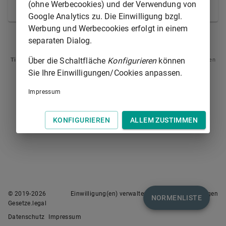
(ohne Werbecookies) und der Verwendung von
eingeräumt sind.
Google Analytics zu. Die Einwilligung bzgl.
Werbung und Werbecookies erfolgt in einem
ART 44
ART 45A
separaten Dialog.
Über die Schaltfläche
Konfigurieren
können
Tipp
: Swipen Sie auf dem Bildschirm links oder rechts zur Navigation zwischen
Normen.
Sie Ihre Einwilligungen/Cookies anpassen.
Impressum
KONFIGURIEREN
ALLEM ZUSTIMMEN
© 2019-
2026
Einwilligung(en) verwalten
Nutzungsbedingungen
NORMENLISTE
Gesetze.legal
Datenschutz
Impressum