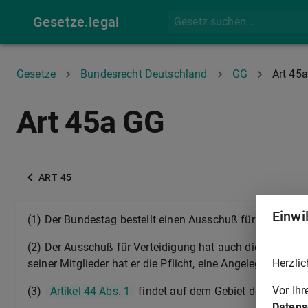
Gesetze.legal
Gesetze
Bundesrecht Deutschland
GG
Art 45a
Art 45a GG
ART 45
Einwi
(1) Der Bundestag bestellt einen Ausschuß für auswärti
(2) Der Ausschuß für Verteidigung hat auch die Rechte 
Herzlic
seiner Mitglieder hat er die Pflicht, eine Angelegenhei
Vor Ih
(3)
Artikel 44 Abs. 1
findet auf dem Gebiet der Verteid
Datens