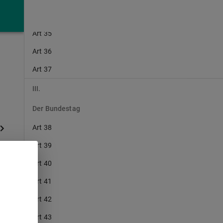
Art 34
Art 35
Art 36
Art 37
III.
Der Bundestag
Art 38
Art 39
Art 40
Art 41
Art 42
Art 43