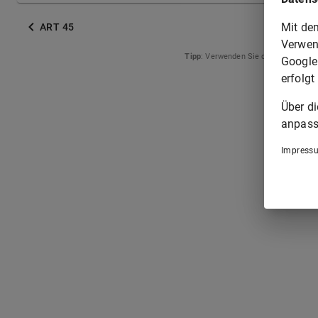
Mit de
ART 45
Verwen
Tipp
: Verwenden Sie die Pfeiltasten
Google
erfolgt
Über d
anpass
Impress