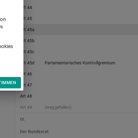
Art 44
Art 45
von
es
Art 45a
Art 45b
ookies
Art 45c
Art 45d
Parlamentarisches Kontrollgremium
Art 46
TIMMEN
Art 47
Art 48
Art 49
(weggefallen)
IV.
Der Bundesrat