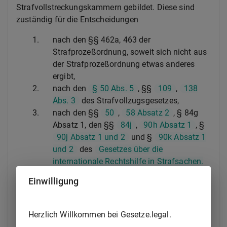
Strafvollstreckungskammern gebildet. Diese sind
zuständig für die Entscheidungen
1.
nach den §§ 462a, 463 der
Strafprozeßordnung, soweit sich nicht aus
der Strafprozeßordnung etwas anderes
ergibt,
2.
nach den
§ 50 Abs. 5
, §§
109
,
138
Abs. 3
des Strafvollzugsgesetzes,
3.
nach den §§
50
,
58 Absatz 2
, § 84g
Absatz 1, den §§
84j
,
90h Absatz 1
, §
90j Absatz 1 und 2
und §
90k Absatz 1
und 2
des
Gesetzes über die
internationale Rechtshilfe in Strafsachen.
Ist nach §
dl>Ist nach § 454b Absatz 3
Einwilligung
oder Absatz 4 der Strafprozeßordnung über
die Aussetzung der Vollstreckung mehrerer
Freiheitsstrafen gleichzeitig zu
Herzlich Willkommen bei Gesetze.legal.
entscheiden, so entscheidet eine