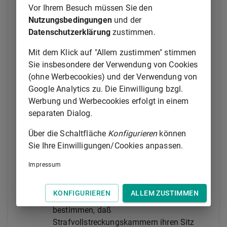
Strafvollstreckungskammer über die
Vor Ihrem Besuch müssen Sie den
Aussetzung der Vollstreckung aller Strafen.
Nutzungsbedingungen
und der
Datenschutzerklärung
zustimmen.
(2) Die Landesregierungen weisen
Strafsachen nach Absatz 1 Satz 2 Nr. 3 für
Mit dem Klick auf "Allem zustimmen" stimmen
die Bezirke der Landgerichte, bei denen
Sie insbesondere der Verwendung von Cookies
keine Strafvollstreckungskammern zu
(ohne Werbecookies) und der Verwendung von
bilden sind, in Absatz 1 Satz 1
Google Analytics zu. Die Einwilligung bzgl.
bezeichneten Landgerichten durch
Werbung und Werbecookies erfolgt in einem
Rechtsverordnung zu. Die
separaten Dialog.
Landesregierungen werden ermächtigt,
Über die Schaltfläche
Konfigurieren
können
durch Rechtsverordnung einem der in
Sie Ihre Einwilligungen/Cookies anpassen.
Absatz 1 bezeichneten Landgerichte für die
Bezirke mehrerer Landgerichte die in die
Impressum
Zuständigkeit der
Strafvollstreckungskammern fallenden
KONFIGURIEREN
ALLEM ZUSTIMMEN
Strafsachen zuzuweisen und zu
bestimmen, daß
Strafvollstreckungskammern ihren Sitz