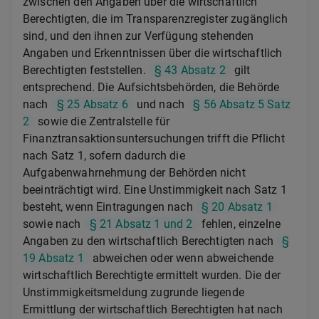
zwischen den Angaben über die wirtschaftlich
Berechtigten, die im Transparenzregister zugänglich
sind, und den ihnen zur Verfügung stehenden
Angaben und Erkenntnissen über die wirtschaftlich
Berechtigten feststellen.
§ 43 Absatz 2
gilt
entsprechend. Die Aufsichtsbehörden, die Behörde
nach
§ 25 Absatz 6
und nach
§ 56 Absatz 5 Satz
2
sowie die Zentralstelle für
Finanztransaktionsuntersuchungen trifft die Pflicht
nach Satz 1, sofern dadurch die
Aufgabenwahrnehmung der Behörden nicht
beeinträchtigt wird. Eine Unstimmigkeit nach Satz 1
besteht, wenn Eintragungen nach
§ 20 Absatz 1
sowie nach
§ 21 Absatz 1 und 2
fehlen, einzelne
Angaben zu den wirtschaftlich Berechtigten nach
§
19 Absatz 1
abweichen oder wenn abweichende
wirtschaftlich Berechtigte ermittelt wurden. Die der
Unstimmigkeitsmeldung zugrunde liegende
Ermittlung der wirtschaftlich Berechtigten hat nach