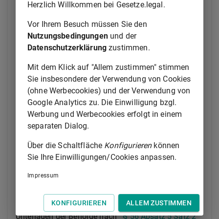
Herzlich Willkommen bei Gesetze.legal.
Nachfragen nach Absatz 3 erhaltenen Informationen
und Unterlagen Eigentums- und
Vor Ihrem Besuch müssen Sie den
Kontrollstrukturübersichten der betroffenen
Nutzungsbedingungen
und der
Vereinigung nach
§ 20
oder der Rechtsgestaltung
Datenschutzerklärung
zustimmen.
nach
§ 21
, soweit dies im Einzelfall zur Prüfung
Mit dem Klick auf "Allem zustimmen" stimmen
der Unstimmigkeitsmeldung erforderlich ist. Sie hat
Sie insbesondere der Verwendung von Cookies
diese Übersichten bis zum Ablauf von zwei Jahren
(ohne Werbecookies) und der Verwendung von
nach der Auflösung der Vereinigung nach
§ 20
und
Google Analytics zu. Die Einwilligung bzgl.
der Rechtsgestaltung nach
§ 21
aufzubewahren
Werbung und Werbecookies erfolgt in einem
und danach zu löschen. Die Eigentums- und
separaten Dialog.
Kontrollstrukturübersicht wird nicht Teil der
Eintragung im Transparenzregister. Die Eigentums-
Über die Schaltfläche
Konfigurieren
können
und Kontrollstrukturübersichten sollen den Stand
Sie Ihre Einwilligungen/Cookies anpassen.
wiedergeben, der zum Abschluss der Prüfung der
Unstimmigkeitsmeldung vorgelegen hat.
Impressum
(4) Die registerführende Stelle übergibt die
KONFIGURIEREN
ALLEM ZUSTIMMEN
Unstimmigkeitsmeldung mit allen erforderlichen
Unterlagen der Behörde nach
§ 56 Absatz 5 Satz 2