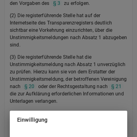
den Vorgaben des
§ 3
zu erfolgen.
(2) Die registerführende Stelle hat auf der
Internetseite des Transparenzregisters deutlich
sichtbar eine Vorkehrung einzurichten, über die
Unstimmigkeitsmeldungen nach Absatz 1 abzugeben
sind.
(3) Die registerführende Stelle hat die
Unstimmigkeitsmeldung nach Absatz 1 unverzüglich
zu prüfen. Hierzu kann sie von dem Erstatter der
Unstimmigkeitsmeldung, der betroffenen Vereinigung
nach
§ 20
oder der Rechtsgestaltung nach
§ 21
die zur Aufklärung erforderlichen Informationen und
Unterlagen verlangen.
(3a) Im Rahmen der Prüfung der
Einwilligung
Unstimmigkeitsmeldung erstellt die registerführende
Stelle auf Basis der in den anderen Registern
vorhandenen Informationen sowie der aufgrund von