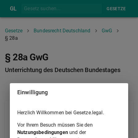
GL
GESETZE
Gesetze
Bundesrecht Deutschland
GwG
§ 28a
§ 28a GwG
Unterrichtung des Deutschen Bundestages
§ 28
§ 29
Einwilligung
(1) Das Bundesministerium der Finanzen unterrichtet
Herzlich Willkommen bei Gesetze.legal.
in Abständen von höchstens sechs Monaten ein
Gremium des Deutschen Bundestages über die
Vor Ihrem Besuch müssen Sie den
Erfüllung der Aufgaben der Zentralstelle für
Nutzungsbedingungen
und der