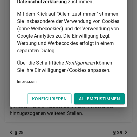
Finanztransaktionsuntersuchungen gemäß
§ 28
Datenschutzerklärung
zustimmen.
Absatz 1 und 1a
.
Mit dem Klick auf "Allem zustimmen" stimmen
(2) Der Deutsche Bundestag bestimmt die Zahl der
Sie insbesondere der Verwendung von Cookies
Mitglieder, die Zusammensetzung und die
(ohne Werbecookies) und der Verwendung von
Arbeitsweise des Gremiums. Das Bundesministerium
Google Analytics zu. Die Einwilligung bzgl.
der Finanzen und die Zentralstelle für
Werbung und Werbecookies erfolgt in einem
Finanztransaktionsuntersuchungen sind ständig
separaten Dialog.
vertreten. Das Gremium beschließt anlassbezogen
Über die Schaltfläche
Konfigurieren
können
über die Hinzuziehung weiterer Stellen, soweit deren
Sie Ihre Einwilligungen/Cookies anpassen.
gesetzliche Zuständigkeiten betroffen sind.
Impressum
(3) Die Mitglieder des Gremiums sind zur
Geheimhaltung aller Angelegenheiten verpflichtet, die
ihnen bei ihrer Tätigkeit bekannt geworden sind. Dies
KONFIGURIEREN
ALLEM ZUSTIMMEN
gilt auch für die Vertreterinnen und Vertreter der
hinzugezogenen weiteren Stellen.
§ 28
§ 29