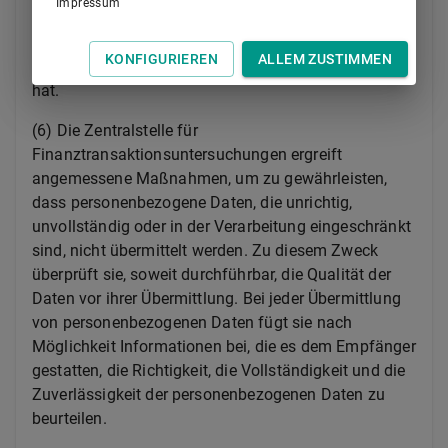
Impressum
(5) Die Fristen beginnen mit dem Tag, an dem die
Zentralstelle für Finanztransaktionsuntersuchungen
KONFIGURIEREN
ALLEM ZUSTIMMEN
die operative Analyse nach
§ 30
abgeschlossen
hat.
(6) Die Zentralstelle für
Finanztransaktionsuntersuchungen ergreift
angemessene Maßnahmen, um zu gewährleisten,
dass personenbezogene Daten, die unrichtig,
unvollständig oder in der Verarbeitung eingeschränkt
sind, nicht übermittelt werden. Zu diesem Zweck
überprüft sie, soweit durchführbar, die Qualität der
Daten vor ihrer Übermittlung. Bei jeder Übermittlung
von personenbezogenen Daten fügt sie nach
Möglichkeit Informationen bei, die es dem Empfänger
gestatten, die Richtigkeit, die Vollständigkeit und die
Zuverlässigkeit der personenbezogenen Daten zu
beurteilen.