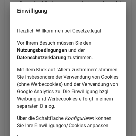
3.
eine Löschung wegen der besonderen Art
Einwilligung
der Speicherung nur mit
unverhältnismäßigem Aufwand möglich
ist.
Herzlich Willkommen bei Gesetze.legal.
Der eingeschränkten Verarbeitung unterliegende
Vor Ihrem Besuch müssen Sie den
Daten dürfen nur für den Zweck verarbeitet werden,
Nutzungsbedingungen
und der
für den die Löschung unterblieben ist. Sie dürfen
Datenschutzerklärung
zustimmen.
auch verarbeitet werden, soweit dies zur
Durchführung eines laufenden Strafverfahrens
Mit dem Klick auf "Allem zustimmen" stimmen
unerlässlich ist oder der Betroffene einer
Sie insbesondere der Verwendung von Cookies
Verarbeitung zustimmt.
(ohne Werbecookies) und der Verwendung von
Google Analytics zu. Die Einwilligung bzgl.
(4) Die Zentralstelle für
Werbung und Werbecookies erfolgt in einem
Finanztransaktionsuntersuchungen prüft bei der
separaten Dialog.
Einzelfallbearbeitung und nach festgesetzten Fristen,
ob gespeicherte personenbezogene Daten zu
Über die Schaltfläche
Konfigurieren
können
berichtigen, zu löschen oder in der Verarbeitung
Sie Ihre Einwilligungen/Cookies anpassen.
einzuschränken sind.