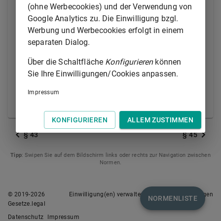
unverzüglich der Zentralstelle für
(ohne Werbecookies) und der Verwendung von
Finanztransaktionsuntersuchungen. Dies gilt nicht,
Google Analytics zu. Die Einwilligung bzgl.
wenn Verpflichtete nach
§ 2 Absatz 1 Nummer 10
Werbung und Werbecookies erfolgt in einem
und 12
gemäß
§ 43 Absatz 2
nicht zur Meldung
separaten Dialog.
verpflichtet sind und daher von einer Meldung
abgesehen haben.
Über die Schaltfläche
Konfigurieren
können
Sie Ihre Einwilligungen/Cookies anpassen.
(2) Absatz 1 gilt entsprechend für Behörden, die für
die Überwachung der Aktien-, Devisen- und
Impressum
Finanzderivatemärkte zuständig sind.
KONFIGURIEREN
ALLEM ZUSTIMMEN
§ 43
§ 45
Tipp
: Swipen Sie auf dem Bildschirm links oder rechts zur Navigation zwischen
Normen.
© 2019-
2026
Einwilligung(en) verwalten
Nutzungsbedingungen
NORMENLISTE
Gesetze.legal
Datenschutz
Impressum