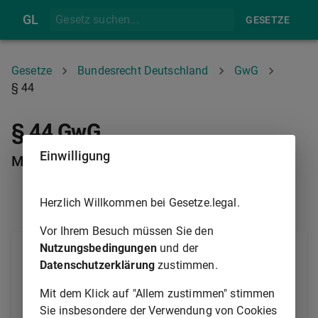
GL
GESETZE
Gesetze
Bundesrecht Deutschland
GwG
§ 44
§ 44 GwG
Einwilligung
Meldepflicht von Aufsichtsbehörden
Herzlich Willkommen bei Gesetze.legal.
§ 43
§ 45
Vor Ihrem Besuch müssen Sie den
Nutzungsbedingungen
und der
(1) Liegen Tatsachen vor, die darauf hindeuten, dass
Datenschutzerklärung
zustimmen.
ein Vermögensgegenstand mit Geldwäsche oder mit
Terrorismusfinanzierung im Zusammenhang steht,
Mit dem Klick auf "Allem zustimmen" stimmen
meldet die Aufsichtsbehörde diese Tatsachen
Sie insbesondere der Verwendung von Cookies