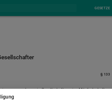
GESETZE
esellschafter
§ 133
 eingegangen, kann ein Gesellschafter seine Mitgliedschaft
auf des Geschäftsjahres gegenüber der Gesellschaft kündigen.
lligung
einbart, ist die Kündigung der Mitgliedschaft durch einen
ein wichtiger Grund vorliegt. Ein wichtiger Grund liegt