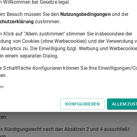
h Willkommen bei Gesetze.legal.
ihm nach dem Gesellschaftsvertrag obliegende wesentliche
at oder wenn die Erfüllung einer solchen Verpflichtung
rem Besuch müssen Sie den
Nutzungsbedingungen
und der
chutzerklärung
zustimmen.
2 vor, so ist eine Kündigung der Mitgliedschaft durch einen
m Klick auf "Allem zustimmen" stimmen Sie insbesondere der
st zulässig.
dung von Cookies (ohne Werbecookies) und der Verwendung 
 Analytics zu. Die Einwilligung bzgl. Werbung und Werbecooki
ündigen, wenn er volljährig geworden ist. Das Kündigungsrecht
 in einem separaten Dialog.
genstands der Gesellschaft zum selbständigen Betrieb eines
setzbuchs
ie Schaltfläche
ermächtigt war oder der Zweck der Gesellschaft
Konfigurieren
können Sie Ihre Einwilligungen/C
diente. Der volljährig Gewordene kann die Kündigung nur binne
en.
er von seiner Gesellschafterstellung Kenntnis hatte oder habe
um
i denn, dass ein wichtiger Grund für die unzeitige Kündigung
KONFIGURIEREN
ALLEM ZUS
 dennoch ohne einen solchen Grund zur Unzeit, hat er der
zen.
das Kündigungsrecht nach den Absätzen 2 und 4 ausschließt
sam.