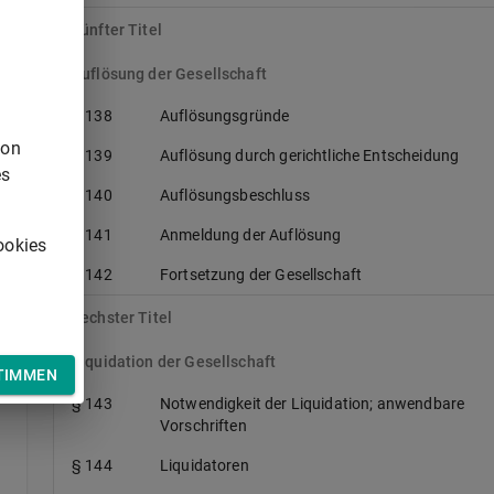
Fünfter Titel
Auflösung der Gesellschaft
§ 138
Auflösungsgründe
von
§ 139
Auflösung durch gerichtliche Entscheidung
es
§ 140
Auflösungsbeschluss
§ 141
Anmeldung der Auflösung
ookies
n
§ 142
Fortsetzung der Gesellschaft
n
Sechster Titel
Liquidation der Gesellschaft
TIMMEN
§ 143
Notwendigkeit der Liquidation; anwendbare
Vorschriften
§ 144
Liquidatoren