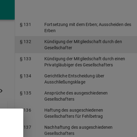
§ 130
Gründe für das Ausscheiden; Zeitpunkt des
Ausscheidens
§ 131
Fortsetzung mit dem Erben; Ausscheiden des
Erben
§ 132
Kündigung der Mitgliedschaft durch den
Gesellschafter
§ 133
Kündigung der Mitgliedschaft durch einen
Privatgläubiger des Gesellschafters
§ 134
Gerichtliche Entscheidung über
Ausschließungsklage
§ 135
Ansprüche des ausgeschiedenen
Gesellschafters
§ 136
Haftung des ausgeschiedenen
Gesellschafters für Fehlbetrag
§ 137
Nachhaftung des ausgeschiedenen
Gesellschafters