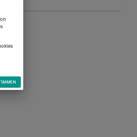
von
es
ookies
TIMMEN