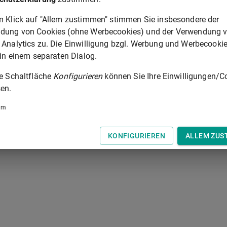
en Versicherung
m Klick auf "Allem zustimmen" stimmen Sie insbesondere der
dung von Cookies (ohne Werbecookies) und der Verwendung 
1
bis
2
von
2
 Analytics zu. Die Einwilligung bzgl. Werbung und Werbecooki
 in einem separaten Dialog.
ie Schaltfläche
Konfigurieren
können Sie Ihre Einwilligungen/C
en.
um
KONFIGURIEREN
ALLEM ZUS