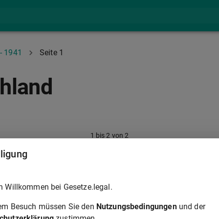
- 1941
Seite 1
hland
1
bis
2
von
2
lligung
der Unternehmen und Betriebe zur Versorgung mit Elektrizität, Gas 
h Willkommen bei Gesetze.legal.
rem Besuch müssen Sie den
Nutzungsbedingungen
und der
chutzerklärung
zustimmen.