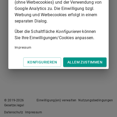
(ohne Werbecookies) und der Verwendung von
1
bis
1
von
1
Google Analytics zu. Die Einwilligung bzgl.
Werbung und Werbecookies erfolgt in einem
separaten Dialog.
Über die Schaltfläche
Konfigurieren
können
Sie Ihre Einwilligungen/Cookies anpassen.
Impressum
KONFIGURIEREN
ALLEM ZUSTIMMEN
© 2019-
2026
Einwilligung(en) verwalten
Nutzungsbedingungen
Gesetze.legal
Datenschutz
Impressum