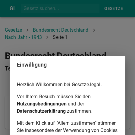
GL
GESETZE
Gesetze
Bundesrecht Deutschland
Nach Jahr - 1943
Seite 1
Bundesrecht Deutschland
Einwilligung
Teilliste 1943
1
bis
1
von
1
Herzlich Willkommen bei Gesetze.legal.
Vor Ihrem Besuch müssen Sie den
Nutzungsbedingungen
und der
A/KAE
Datenschutzerklärung
zustimmen.
Ausführungsanordnung zur
Konzessionsabgabenanordnung
Mit dem Klick auf "Allem zustimmen" stimmen
Sie insbesondere der Verwendung von Cookies