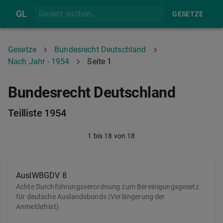
GL
GESETZE
Gesetze
Bundesrecht Deutschland
Nach Jahr - 1954
Seite 1
Bundesrecht Deutschland
Teilliste 1954
1
bis
18
von
18
AuslWBGDV 8
Achte Durchführungsverordnung zum Bereinigungsgesetz
für deutsche Auslandsbonds (Verlängerung der
Anmeldefrist)