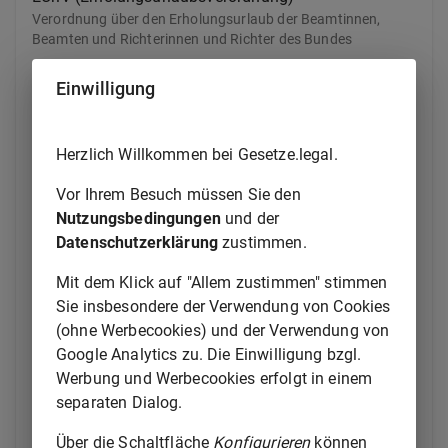
Verordnung über den Erholungsurlaub der Beamtinnen,
Beamten und Richterinnen und Richter des Bundes
Einwilligung
LFBAG
Gesetz über das Luftfahrt-Bundesamt
Herzlich Willkommen bei Gesetze.legal.
OffshStAbk
Abkommen zwischen der Bundesrepublik Deutschland und
Vor Ihrem Besuch müssen Sie den
den Vereinigten Staaten von Amerika über die von der
Nutzungsbedingungen
und der
Bundesrepublik zu gewährenden Abgabenvergünstigungen
Datenschutzerklärung
zustimmen.
für die von den Vereinigten Staaten im Interesse der
gemeinsamen Verteidigung geleisteten Ausgaben
Mit dem Klick auf "Allem zustimmen" stimmen
Sie insbesondere der Verwendung von Cookies
PfandBrÜblG
(ohne Werbecookies) und der Verwendung von
Gesetz zur Überleitung der Beteiligung des ehemaligen
Google Analytics zu. Die Einwilligung bzgl.
Landes Preußen am Grundkapital der Deutschen
Pfandbriefanstalt auf den Bund
Werbung und Werbecookies erfolgt in einem
separaten Dialog.
SeeLG (Seelotsgesetz)
Über die Schaltfläche
Konfigurieren
können
Gesetz über das Seelotswesen