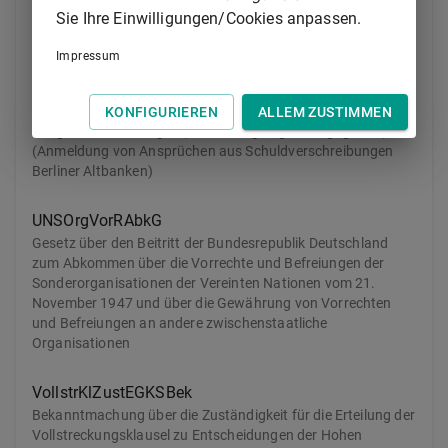
Sie Ihre Einwilligungen/Cookies anpassen.
UErgGDV 2
Impressum
Zweite Durchführungsverordnung zum Gesetz über die
Ergänzung von Vorschriften des Umstellungsrechts und
über die Ausstattung der Berliner Altbanken mit
KONFIGURIEREN
ALLEM ZUSTIMMEN
Ausgleichsforderungen (Umstellungsergänzungsgesetz)
(Anmeldung von Ansprüchen aus Schuldverschreibungen
Berliner Altbanken)
UNSOrgVorRAbkG
Gesetz über den Beitritt der Bundesrepublik Deutschland
zum Abkommen über die Vorrechte und Befreiungen der
Sonderorganisationen der Vereinten Nationen vom 21.
November 1947 und über die Gewährung von Vorrechten
und Befreiungen an andere zwischenstaatliche
Organisationen
VollstrKlZustEGKSBek
Bekanntmachung über die Zuständigkeit für die Erteilung der
Vollstreckungsklausel zu Entscheidungen der Hohen