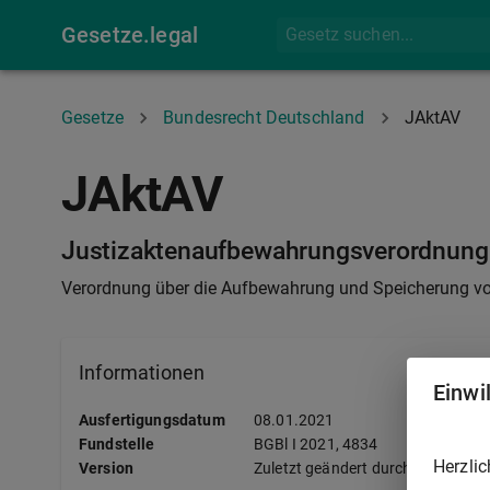
Gesetze.legal
Gesetze
Bundesrecht Deutschland
JAktAV
JAktAV
Justizaktenaufbewahrungsverordnung
Verordnung über die Aufbewahrung und Speicherung vo
Informationen
Einwi
Ausfertigungsdatum
08.01.2021
Fundstelle
BGBl I
2021, 4834
Herzlic
Version
Zuletzt geändert durch Art. 3 G v. 