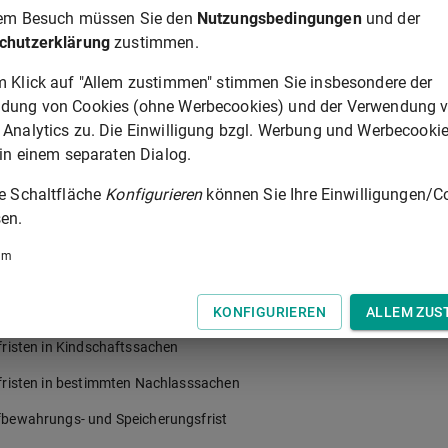
rem Besuch müssen Sie den
Nutzungsbedingungen
und der
chutzerklärung
zustimmen.
m Klick auf "Allem zustimmen" stimmen Sie insbesondere der
dung von Cookies (ohne Werbecookies) und der Verwendung 
 Analytics zu. Die Einwilligung bzgl. Werbung und Werbecooki
 in einem separaten Dialog.
ie Schaltfläche
Konfigurieren
können Sie Ihre Einwilligungen/C
rung
en.
um
risten
isten in Straf- und Bußgeldsachen
KONFIGURIEREN
ALLEM ZUS
risten in Kindschaftssachen
risten in bestimmten Nachlasssachen
bewahrungs- und Speicherungsfrist