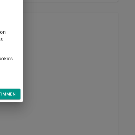
von
es
ookies
TIMMEN