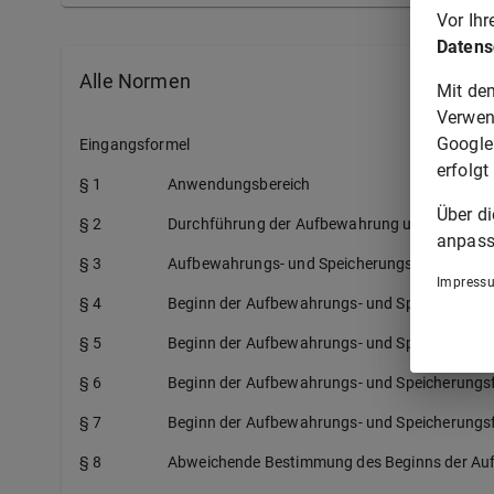
Vor Ih
Datens
Alle Normen
Mit de
Verwen
Google
Eingangsformel
erfolgt
§ 1
Anwendungsbereich
Über d
§ 2
Durchführung der Aufbewahrung und Speiche
anpass
§ 3
Aufbewahrungs- und Speicherungsfristen
Impress
§ 4
Beginn der Aufbewahrungs- und Speicherungsf
§ 5
Beginn der Aufbewahrungs- und Speicherungsfr
§ 6
Beginn der Aufbewahrungs- und Speicherungsf
§ 7
Beginn der Aufbewahrungs- und Speicherungsf
§ 8
Abweichende Bestimmung des Beginns der Auf