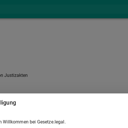
n Justizakten
lligung
h Willkommen bei Gesetze.legal.
29.3.2026 I Nr. 83