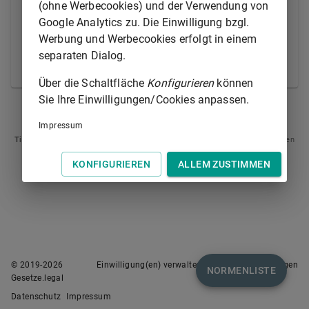
eine Anbauvereinigung je 6 000 Einwohnerinnen und
(ohne Werbecookies) und der Verwendung von
Einwohner zu begrenzen. Sie sollen hierbei
Google Analytics zu. Die Einwilligung bzgl.
insbesondere die bevölkerungsbezogene Dichte je
Werbung und Werbecookies erfolgt in einem
Anbauvereinigung sowie Aspekte des Gesundheits-,
separaten Dialog.
Kinder- und Jugendschutzes berücksichtigen.
Über die Schaltfläche
Konfigurieren
können
Sie Ihre Einwilligungen/Cookies anpassen.
§ 29
§ 31
Impressum
Tipp
: Swipen Sie auf dem Bildschirm links oder rechts zur Navigation zwischen
Normen.
KONFIGURIEREN
ALLEM ZUSTIMMEN
© 2019-
2026
Einwilligung(en) verwalten
Nutzungsbedingungen
NORMENLISTE
Gesetze.legal
Datenschutz
Impressum