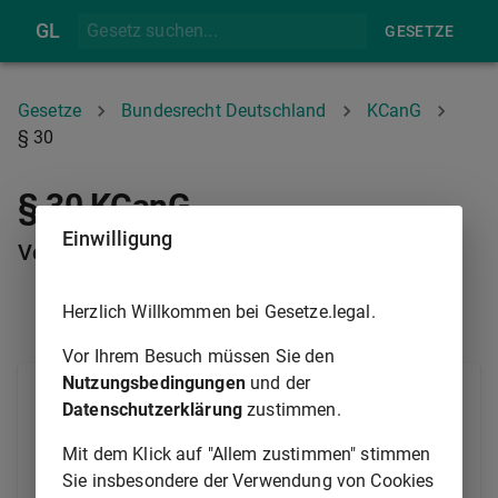
GL
GESETZE
Gesetze
Bundesrecht Deutschland
KCanG
§ 30
§ 30 KCanG
Einwilligung
Verordnungsermächtigung
Herzlich Willkommen bei Gesetze.legal.
§ 29
§ 31
Vor Ihrem Besuch müssen Sie den
Nutzungsbedingungen
und der
Die Landesregierungen werden ermächtigt, durch
Datenschutzerklärung
zustimmen.
Rechtsverordnung die Zahl der Anbauvereinigungen,
die in einem Kreis oder einer kreisfreien Stadt eine
Mit dem Klick auf "Allem zustimmen" stimmen
Erlaubnis nach
§ 11 Absatz 1
erhalten dürfen, auf
Sie insbesondere der Verwendung von Cookies